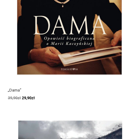
„Dama”
39,90
zł
29,90
zł