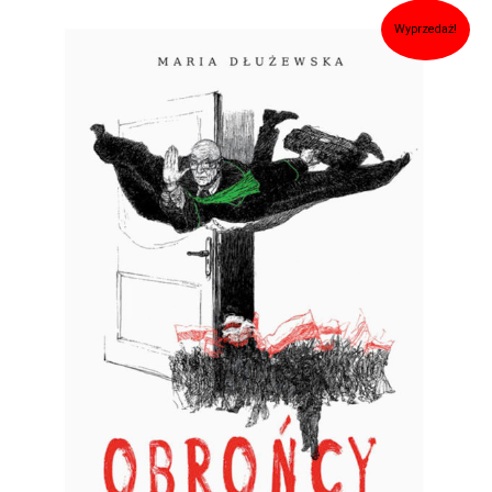
Pierwotna
Aktualna
Wyprzedaż!
cena
cena
wynosiła:
wynosi:
39,90zł.
29,90zł.