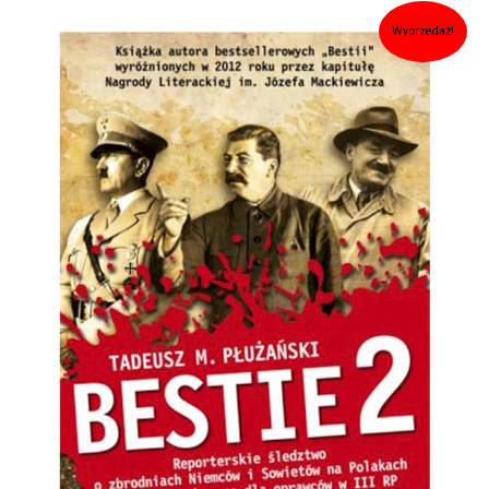
Pierwotna
Aktualna
Wyprzedaż!
cena
cena
wynosiła:
wynosi:
49,00zł.
39,00zł.