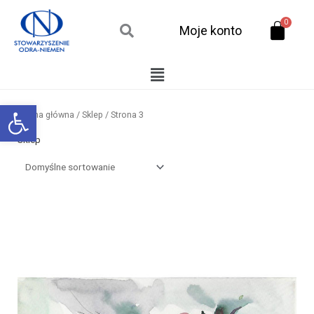
Przejdź
do
Moje konto
treści
Menu
Otwórz pasek narzędzi
Strona główna
/
Sklep
/ Strona 3
Sklep