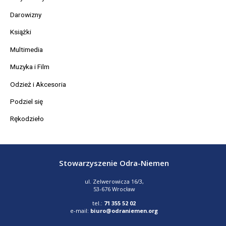
Darowizny
Książki
Multimedia
Muzyka i Film
Odzież i Akcesoria
Podziel się
Rękodzieło
Stowarzyszenie Odra-Niemen
ul. Zelwerowicza 16/3,
53-676 Wrocław
tel.:
71 355 52 02
e-mail:
biuro@odraniemen.org