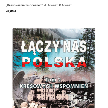
„Kresowianie za oceanem” A. Alwast, K.Alwast
42,00
zł