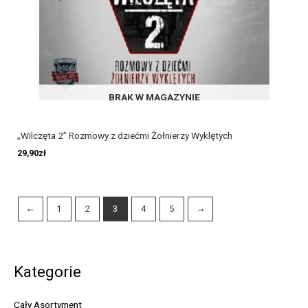
BRAK W MAGAZYNIE
„Wilczęta 2” Rozmowy z dziećmi Żołnierzy Wyklętych
29,90
zł
←
1
2
3
4
5
→
Kategorie
Cały Asortyment