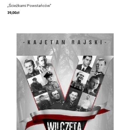
„Ścieżkami Powstańców”
39,00
zł