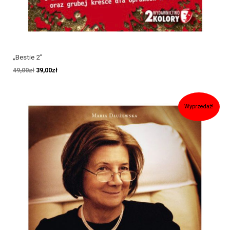
„Bestie 2”
49,00
zł
39,00
zł
Pierwotna
Aktualna
Wyprzedaż!
cena
cena
wynosiła:
wynosi:
39,90zł.
29,90zł.