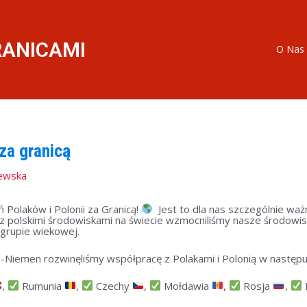
RANICAMI
O Nas
 za granicą
iewska
 Polaków i Polonii za Granicą!
Jest to dla nas szczególnie wa
 z polskimi środowiskami na świecie wzmocniliśmy nasze środow
 grupie wiekowej.
ra-Niemen rozwinęliśmy współpracę z Polakami i Polonią w następu
,
Rumunia
,
Czechy
,
Mołdawia
,
Rosja
,