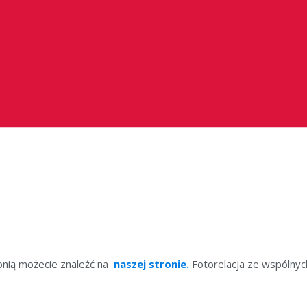
lonią możecie znaleźć na
naszej stronie.
Fotorelacja ze wspólny