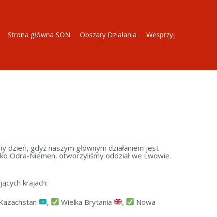
Strona główna SON
Obszary Działania
Wesprzyj
żny dzień, gdyż naszym głównym działaniem jest
isko Odra-Niemen, otworzyliśmy oddział we Lwowie.
jących krajach:
Kazachstan
,
Wielka Brytania
,
Nowa