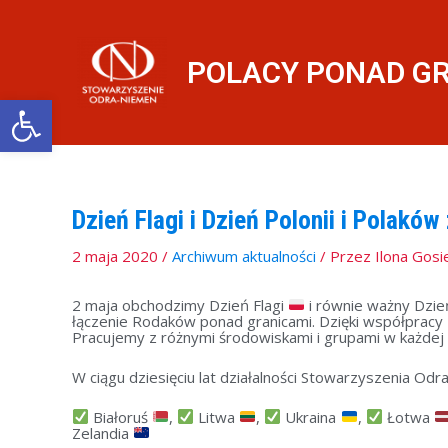
Przejdź
do
treści
POLACY PONAD G
Otwórz pasek narzędzi
Dzień Flagi i Dzień Polonii i Polaków
2 maja 2020
/
Archiwum aktualności
/ Przez
Ilona Gos
2 maja obchodzimy Dzień Flagi
i równie ważny Dzień
łączenie Rodaków ponad granicami. Dzięki współpracy
Pracujemy z różnymi środowiskami i grupami w każdej
W ciągu dziesięciu lat działalności Stowarzyszenia Od
Białoruś
,
Litwa
,
Ukraina
,
Łotwa
Zelandia