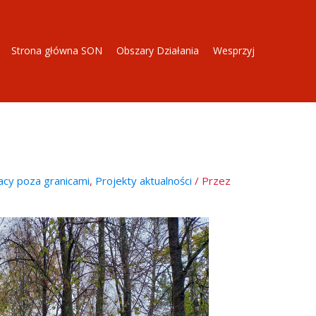
Strona główna SON
Obszary Działania
Wesprzyj
lacy poza granicami
,
Projekty aktualności
/ Przez