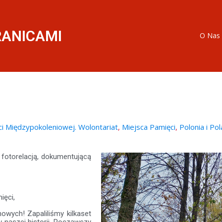
RANICAMI
O Nas
i Międzypokoleniowej. Wolontariat
,
Miejsca Pamięci
,
Polonia i Po
fotorelacją, dokumentującą
ięci,
owych! Zapaliliśmy kilkaset
 naszej historii. Począwszy