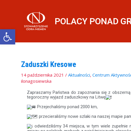
Przejdź
do
treści
POLACY PONAD G
Otwórz pasek narzędzi
Zaduszki Kresowe
14 października 2021
/
Aktualności
,
Centrum Aktywnośc
ilonagosiewska
Zapraszamy Państwa do zapoznania się z obszerną 
tegoroczny wyjazd zaduszkowy na Litwę
Przejechaliśmy ponad 2000 km,
przecieraliśmy nowe szlaki na naszej mapie pam
odwiedziliśmy 34 miejsca, w tym wiele zupełnie n
zniczy na polskich grobach z najróżniejszych okresów