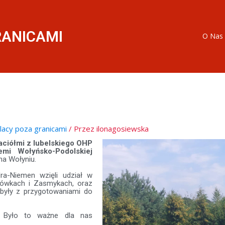
RANICAMI
O Nas
olacy poza granicami
/ Przez
ilonagosiewska
aciółmi z lubelskiego OHP
emi Wołyńsko-Podolskiej
na Wołyniu.
ra-Niemen wzięli udział w
rówkach i Zasmykach, oraz
 były z przygotowaniami do
. Było to ważne dla nas