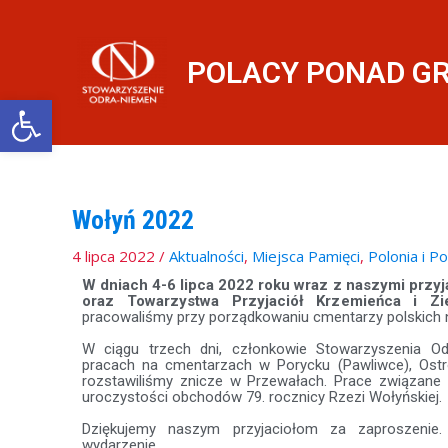
Przejdź
do
treści
POLACY PONAD G
Otwórz pasek narzędzi
Wołyń 2022
4 lipca 2022
/
Aktualności
,
Miejsca Pamięci
,
Polonia i P
W dniach 4-6 lipca 2022 roku wraz z naszymi przyj
oraz Towarzystwa Przyjaciół Krzemieńca i Zi
pracowaliśmy przy porządkowaniu cmentarzy polskich 
W ciągu trzech dni, członkowie Stowarzyszenia Od
pracach na cmentarzach w Porycku (Pawliwce), Ost
rozstawiliśmy znicze w Przewałach. Prace związane
uroczystości obchodów 79. rocznicy Rzezi Wołyńskiej.
Dziękujemy naszym przyjaciołom za zaproszenie
wydarzenie.