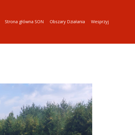
Strona główna SON
Obszary Działania
Wesprzyj