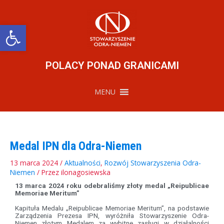
Przejdź
do
treści
Otwórz pasek narzędzi
POLACY PONAD GRANICAMI
MENU
Medal IPN dla Odra-Niemen
13 marca 2024
/
Aktualności
,
Rozwój Stowarzyszenia Odra-
Niemen
/ Przez
ilonagosiewska
13 marca 2024 roku odebraliśmy złoty medal „Reipublicae
Memoriae Meritum”
Kapituła Medalu „Reipublicae Memoriae Meritum”, na podstawie
Zarządzenia Prezesa IPN, wyróżniła Stowarzyszenie Odra-
Niemen złotym Medalem za wybitne zasługi w działalności