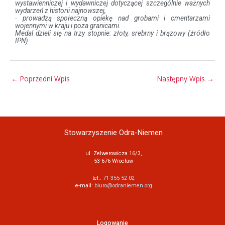
wystawienniczej i wydawniczej dotyczącej szczególnie ważnych
wydarzeń z historii najnowszej,
·
prowadzą społeczną opiekę nad grobami i cmentarzami
wojennymi w kraju i poza granicami.
Medal dzieli się na trzy stopnie: złoty, srebrny i brązowy (źródło
IPN)
←
Poprzedni Wpis
Następny Wpis
→
Stowarzyszenie Odra-Niemen
ul. Zelwerowicza 16/3,
53-676 Wrocław
tel.:
71 355 52 02
e-mail:
biuro@odraniemen.org
Logowanie