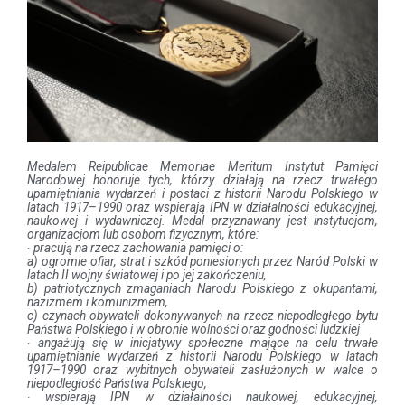
Medalem Reipublicae Memoriae Meritum Instytut Pamięci
Narodowej honoruje tych, którzy działają na rzecz trwałego
upamiętniania wydarzeń i postaci z historii Narodu Polskiego w
latach 1917–1990 oraz wspierają IPN w działalności edukacyjnej,
naukowej i wydawniczej. Medal przyznawany jest
instytucjom,
organizacjom lub osobom fizycznym, które:
·
pracują na rzecz zachowania pamięci o:
a) ogromie ofiar, strat i szkód poniesionych przez Naród Polski w
latach II wojny światowej i po jej zakończeniu,
b) patriotycznych zmaganiach Narodu Polskiego z okupantami,
nazizmem i komunizmem,
c) czynach obywateli dokonywanych na rzecz niepodległego bytu
Państwa Polskiego i w obronie wolności oraz godności ludzkiej
·
angażują się w inicjatywy społeczne mające na celu trwałe
upamiętnianie wydarzeń z historii Narodu Polskiego w latach
1917–1990 oraz wybitnych obywateli zasłużonych w walce o
niepodległość Państwa Polskiego,
·
wspierają IPN w działalności naukowej, edukacyjnej,