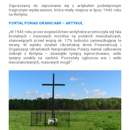
Zapraszamy do zapoznania się z artykułem poświęconym
tragicznym wydarzeniom, które miały miejsce w lipcu 1943 roku
na Wołyniu.
PORTAL PONAD GRANICAMI – ARTYKUŁ
„W 1943 roku przez województwo wołyńskie przetoczyła się fala
brutalnych i masowych mordów na polskich mieszkańcach,
stanowiących przed wojną ok. 17% ludności zamieszkującej te
tereny. W wyniku działań Ukraińskiej Armii Powstańczej i
Organizacji Ukraińskich Nacjonalistów, Polacy niemal całkowicie
zniknęli z Wołynia – dziesiątki tysięcy wymordowano, setki
tysięcy uciekły na zachód. Pozostały zgliszcza wsi i setki
nieoznakowanych, masowych mogił.”