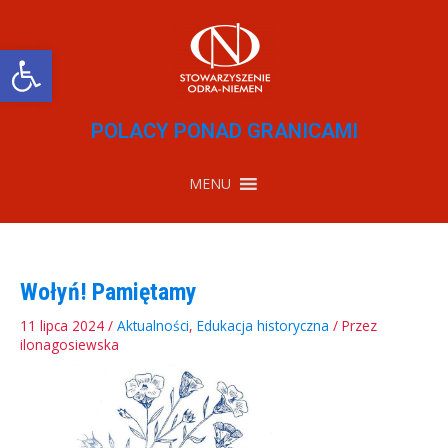
Przejdź
do
treści
Otwórz pasek narzędzi
POLACY PONAD GRANICAMI
MENU
Wołyń! Pamiętamy
11 lipca 2024
/
Aktualności
,
Edukacja historyczna
/ Przez
ilonagosiewska