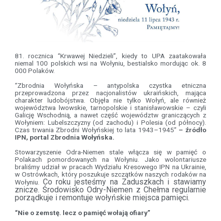
81. rocznica “Krwawej Niedzieli”, kiedy to UPA zaatakowała
niemal 100 polskich wsi na Wołyniu, bestialsko mordując ok. 8
000 Polaków.
“Zbrodnia Wołyńska – antypolska czystka etniczna
przeprowadzona przez nacjonalistów ukraińskich, mająca
charakter ludobójstwa. Objęła nie tylko Wołyń, ale również
województwa lwowskie, tarnopolskie i stanisławowskie – czyli
Galicję Wschodnią, a nawet część województw graniczących z
Wołyniem: Lubelszczyzny (od zachodu) i Polesia (od północy).
Czas trwania Zbrodni Wołyńskiej to lata 1943–1945”
– źródło
IPN, portal Zbrodnia Wołyńska.
Stowarzyszenie Odra-Niemen stale włącza się w pamięć o
Polakach pomordowanych na Wołyniu. Jako wolontariusze
braliśmy udział w pracach Wydziału Kresowego IPN na Ukrainie,
w Ostrówkach, który poszukuje szczątków naszych rodaków na
Co roku jesteśmy na Zaduszkach i stawiamy
Wołyniu.
znicze. Środowisko Odry-Niemen z Chełma regularnie
porządkuje i remontuje wołyńskie miejsca pamięci.
“Nie o zemstę. lecz o pamięć wołają ofiary”