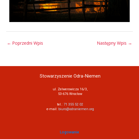
←
Poprzedni Wpis
Następny Wpis
→
Stowarzyszenie Odra-Niemen
ul. Zelwerowicza 16/3,
53-676 Wrocław
tel.:
71 355 52 02
e-mail:
biuro@odraniemen.org
Logowanie