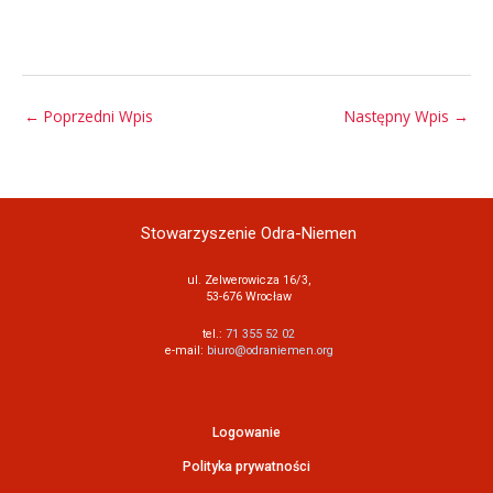
←
Poprzedni Wpis
Następny Wpis
→
Stowarzyszenie Odra-Niemen
ul. Zelwerowicza 16/3,
53-676 Wrocław
tel.:
71 355 52 02
e-mail:
biuro@odraniemen.org
Logowanie
Polityka prywatności