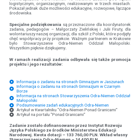
logistycznym, organizacyjnym, realizowanym w trzech miastach.
Pokazał jednak duże możliwości edukacyjne, rozwojowe, łączące
środowiska.
Specjalne podziękowania
są przeznaczone dla koordynatorek
zadania, pedagogów – Małgorzaty Zielińskiej i Julii Firuty, dla
wolontariuszy naszej organizacji, dla szkół z Polski, które podjęły
chęć współpracy przy projekcie. Ważnym partnerem w Krakowie
było Stowarzyszenie Odra-Niemen Oddział Małopolski.
Wszystkim pięknie dziękujemy
.
W ramach realizacji zadania odbywała się także promocja
projektu i jego rezultatów:
Informacja o zadaniu na stronach Gimnazjum w Jaszunach
Informacja o zadaniu na stronach Gimnazjum w Czarnym
Borze
Informacja na stronach Stowarzyszenia Odra-Niemen Oddział
Małopolski
Podsumowanie zadań edukacyjnych Odra-Niemen
Artykuł w Kwartalniku "Odra-Niemen Ponad Granicami"
Artykuł na portalu "Ponad Granicami"
Zadanie zostało d
ofinansowano przez Instytut Rozwoju
Języka Polskiego ze środków Ministerstwa Edukacji
Narodowej. Kwota dotacji – 133 760,00 PLN. Wkład własny
Stowarzyszenia Odra-Niemen – 14 400 PLN