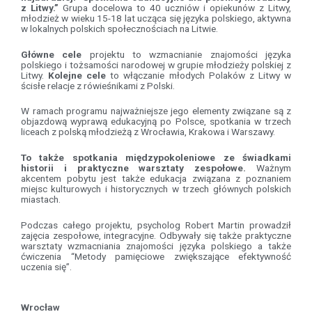
z Litwy.”
Grupa docelowa to 40 uczniów i opiekunów z Litwy,
młodzież w wieku 15-18 lat ucząca się języka polskiego, aktywna
w lokalnych polskich społecznościach na Litwie.
Główne cele
projektu to wzmacnianie znajomości języka
polskiego i tożsamości narodowej w grupie młodzieży polskiej z
Litwy.
Kolejne cele
to włączanie młodych Polaków z Litwy w
ścisłe relacje z rówieśnikami z Polski.
W ramach programu najważniejsze jego elementy związane są z
objazdową wyprawą edukacyjną po Polsce, spotkania w trzech
liceach z polską młodzieżą z Wrocławia, Krakowa i Warszawy.
To także spotkania międzypokoleniowe ze świadkami
historii i praktyczne warsztaty zespołowe.
Ważnym
akcentem pobytu jest także edukacja związana z poznaniem
miejsc kulturowych i historycznych w trzech głównych polskich
miastach.
Podczas całego projektu, psycholog Robert Martin prowadził
zajęcia zespołowe, integracyjne. Odbywały się także praktyczne
warsztaty wzmacniania znajomości języka polskiego a także
ćwiczenia “Metody pamięciowe zwiększające efektywność
uczenia się”.
Wrocław