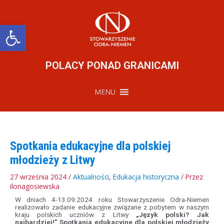
Przejdź
do
treści
Otwórz pasek narzędzi
POLACY PONAD GRANICAMI
MENU
Spotkania edukacyjne dla polskiej
młodzieży z Litwy
27 września 2024
/
Aktualności
,
Edukacja historyczna
/ Przez
ilonagosiewska
W dniach 4-13.09.2024 roku Stowarzyszenie Odra-Niemen
realizowało zadanie edukacyjne związane z pobytem w naszym
kraju polskich uczniów z Litwy
„Język polski? Jak
najbardziej!” Spotkania edukacyjne dla polskiej młodzieży