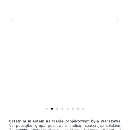
Ostatnim miastem na trasie projektowym była Warszawa
.
Na początku grupa poznawała stolicę, spacerując szlakiem
Powstania Warszawskiego, szlakiem Starego Miasta, z