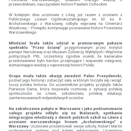
przewodnikiem, nauczycielem historii Pawłem Cichockim.
W kolejnym dniu uczniowie z Litwy, już razem z uczniami z
Publicznego Liceum Ogólnokształcącego im. bł. ks. R.
Archutowskiego z Warszawy, odbyła wyprawę na Cmentarz
Wojskowy – Powązki, kontynuując poznawanie historii Powstania
Warszawskiego.
Młodzież brała także udział w premierowym pokazie
spektaklu ”Przez ścianę”
przygotowanym przez Instytut
pamięci Narodowej oraz Muzeum Żołnierzy Wyklętych i Więźniów
politycznych PRL. Uczestnicy zgodnie ocenili, że kameralne
przedstawienie było bardzo przejmujące i wspaniale odegrane,
wzmacniające wiedzę o najnowszej historii Polski.
Grupa miała także okazję zwiedzić Pałac Prezydencki,
poznać jego historię i zobaczyć sale, w którym toczyła się i wciąż
toczy polska historia. Do uczestników projektu przybyła także
Pierwsza Dama, która inicjowała rozmowy o sytuacji polskiej
społeczności na Litwie, szkolnictwie, polskiej edukacji,
zainteresowaniach indywidulanych uczniów.
Na zakończenie pobytu w Warszawie i jako podsumowanie
całego projektu odbyło się na Bielanach, spotkanie
integracyjne młodzieży z dwóch polskich szkół na Litwie z
uczniami warszawskiego liceum „Archutowskiego” z
Warszawy.
Uczniowie prezentowali swoje szkoły, Robert Martin
podsumował zadanie pod kątem edukacyjnym. Uczestnicy