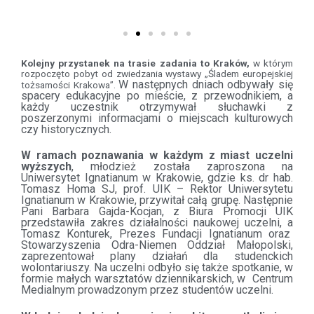
Kolejny przystanek na trasie zadania to Kraków,
w którym
rozpoczęto pobyt od zwiedzania wystawy „Śladem europejskiej
W następnych dniach odbywały się
tożsamości Krakowa”.
spacery edukacyjne po mieście, z przewodnikiem, a
każdy uczestnik otrzymywał słuchawki z
poszerzonymi informacjami o miejscach kulturowych
czy historycznych.
W ramach poznawania w każdym z miast uczelni
wyższych
, młodzież została zaproszona na
Uniwersytet Ignatianum w Krakowie, gdzie ks. dr hab.
Tomasz Homa SJ, prof. UIK – Rektor Uniwersytetu
Ignatianum w Krakowie, przywitał całą grupę. Następnie
Pani Barbara Gajda-Kocjan, z Biura Promocji UIK
przedstawiła zakres działalności naukowej uczelni, a
Tomasz Konturek, Prezes Fundacji Ignatianum oraz
Stowarzyszenia Odra-Niemen Oddział Małopolski,
zaprezentował plany działań dla studenckich
wolontariuszy. Na uczelni odbyło się także spotkanie, w
formie małych warsztatów dziennikarskich, w Centrum
Medialnym prowadzonym przez studentów uczelni.