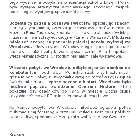
tego wydarzenia odbyła się prezentacja szkół z Litwy i Polski,
były występy artystyczne wrocławskiego szkolnego zespołu
teatralnego i występy grup ze szkół z Litwy.
Uczestnicy zadania poznawali Wrocław,
spacerując szlakami
historycznymi miasta, zwiedzając zabytkowy Ostrów Tumski. W
Muzeum Pana Tadeusza, została zrealizowana dla uczniów lekcja
muzealna – warsztaty edukacyjne “Kurier z Warszawy”.
Młodzież
miała też szansę na poznanie polskiej uczelni wyższej we
Wrocławiu,
Uniwersytetu Wrocławskiego, poznając kierunki
studiów a także zabytkowe miejsca uczelni: Aula Leopoldina,
Wieża Matematyczna, Oratorium Marianum, sale wystawowe.
W czasie pobytu we Wrocławiu odbyło się także spotkanie z
kombatantami
pod nowym Pomnikiem Żołnierzy Niezłomnych,
gdzie młodzi Polacy z Litwy mieli okazję do rozmów i dyskusji ze
świadkami historii.
Lepsze poznanie historii Wrocławia było
możliwe poprzez zwiedzanie Centrum Historii,
które
pokazuje losy osadników po 1945 w mieście. Liczna grupa
przybyła z Kresów II RP, m.in. z terenów obecnej Litwy.
Na koniec pobytu we Wrocławiu młodzież oglądała pokaz
multimedialnej fontanny, a przy Hali Stulecia, uczniowie polskich
szkół z Litwy, spontanicznie zorganizowali Narodowe Czytanie.
Kraków