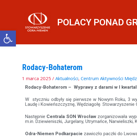
Przejdź
do
treści
POLACY PONAD G
Otwórz pasek narzędzi
Rodacy-Bohaterom
1 marca 2025
/
Aktualności
,
Centrum Aktywności Międz
Rodacy-Bohaterom – Wyprawy z darami w I kwartal
W styczniu odbyły się pierwsze w Nowym Roku, 3 wy
Laudę i Kowieńszczyznę, Wędziagołę. Stowarzyszenie O
Następnie
Centrala SON Wrocław
zorganizowała wypr
m.in. Dziewieniszki, Jurgelany, Utrymańce, Narwieliszki
Odra-Niemen Podkarpacie
zawiozło paczki do Lwowa, 