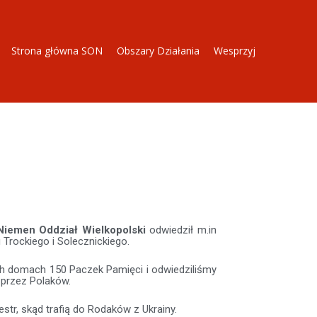
Strona główna SON
Obszary Działania
Wesprzyj
Niemen Oddział Wielkopolski
odwiedził m.in
Trockiego i Solecznickiego.
h domach 150 Paczek Pamięci i odwiedziliśmy
e przez Polaków.
tr, skąd trafią do Rodaków z Ukrainy.