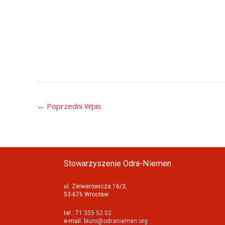
←
Poprzedni Wpis
Stowarzyszenie Odra-Niemen
ul. Zelwerowicza 16/3,
53-676 Wrocław
tel.:
71 355 52 02
e-mail:
biuro@odraniemen.org