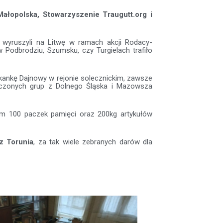
ałopolska, Stowarzyszenie Traugutt.org i
wyruszyli na Litwę w ramach akcji Rodacy-
 Podbrodziu, Szumsku, czy Turgielach trafiło
zkankę Dajnowy w rejonie solecznickim, zawsze
ączonych grup z Dolnego Śląska i Mazowsza
ym 100 paczek pamięci oraz 200kg artykułów
z Torunia
, za tak wiele zebranych darów dla