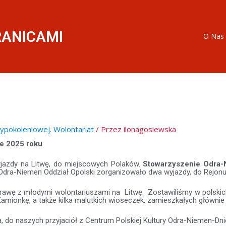
RANICAMI
O Nas
ypokoleniowej. Wolontariat
/ Przez
ilonagosiewska
e 2025 roku
jazdy na Litwę, do miejscowych Polaków.
Stowarzyszenie Odra-
dra-Niemen Oddział Opolski zorganizowało dwa wyjazdy, do Rejonu 
awę z młodymi wolontariuszami na Litwę. Zostawiliśmy w polskic
, Kamionkę, a także kilka malutkich wioseczek, zamieszkałych główni
do naszych przyjaciół z Centrum Polskiej Kultury Odra-Niemen-Dnies