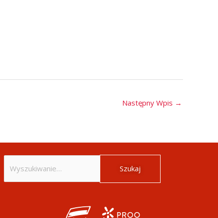
Następny Wpis
→
Szukaj
dla: