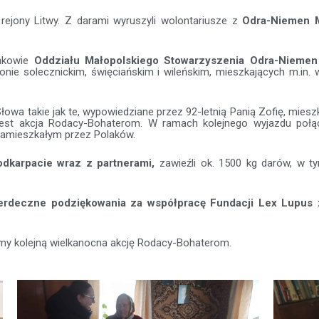
 rejony Litwy. Z darami wyruszyli wolontariusze z
Odra-Niemen M
onkowie
Oddziału Małopolskiego Stowarzyszenia Odra-Niemen
ie solecznickim, święciańskim i wileńskim, mieszkających m.in. w
łowa takie jak te, wypowiedziane przez 92-letnią Panią Zofię, mies
 jest akcja Rodacy-Bohaterom. W ramach kolejnego wyjazdu poł
 zamieszkałym przez Polaków.
dkarpacie wraz z partnerami,
zawieźli ok. 1500 kg darów, w t
erdeczne podziękowania za współpracę Fundacji Lex Lupus 
my kolejną wielkanocna akcję Rodacy-Bohaterom.