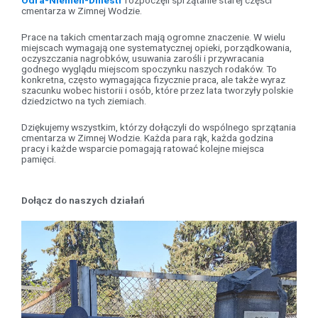
Odra-Niemen-Dniestr
rozpoczęli sprzątanie starej części
cmentarza w Zimnej Wodzie.
Prace na takich cmentarzach mają ogromne znaczenie. W wielu
miejscach wymagają one systematycznej opieki, porządkowania,
oczyszczania nagrobków, usuwania zarośli i przywracania
godnego wyglądu miejscom spoczynku naszych rodaków. To
konkretna, często wymagająca fizycznie praca, ale także wyraz
szacunku wobec historii i osób, które przez lata tworzyły polskie
dziedzictwo na tych ziemiach.
Dziękujemy wszystkim, którzy dołączyli do wspólnego sprzątania
cmentarza w Zimnej Wodzie. Każda para rąk, każda godzina
pracy i każde wsparcie pomagają ratować kolejne miejsca
pamięci.
Dołącz do naszych działań