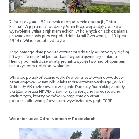
7 lipca przypada 82. rocznica rozpoczęcia operacji „Ostra
Brama”. W jej ramach oddziały Armii Krajowej podjęły walkę o
wyzwolenie Wilna z rąk niemieckich. W kolejnych dniach działania
prowadzone były przy współudziale Armii Czerwonej, a 13 lipca
1944 r. Wilno zostało zdobyte.
Tego samego dnia pod Krawczunami oddziały AK stoczyły ciężką
bitwę z niemieckimi jednostkami wycofującymi się z miasta.
Niemcy ponieśli duże straty, jednak zwycięstwo nad okupantem
nie przyniosło Polakom wolności.
Wkrótce po zakończeniu walk Sowieci aresztowali dowódców
Armii Krajowej, w tym płk. Aleksandra Krzyżanowskiego „Wilka”.
Oddziały AK rozlokowane w rejonie Puszczy Rudnickiej zostały
okrążone przez NKWD, a żołnierzy rozbrajano i aresztowano.
Wielu z tych, którzy odmówili wstąpienia do armii
podporządkowanej Sowietom, wywieziono w głąb ZSRR.
Wolontariusze Odra-Niemen w Popiszkach