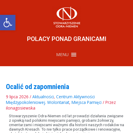
Przejdź
do
treści
Otwórz pasek narzędzi
POLACY PONAD GRANICAMI
MENU
Ocalić od zapomnienia
9 lipca 2026
/
Aktualności
,
Centrum Aktywności
Międzypokoleniowej. Wolontariat
,
Miejsca Pamięci
/ Przez
ilonagosiewska
Stowarzyszenie Odra-Niemen od lat prowadzi działania związane
z opieką nad polskimi miejscami pamięci, grobami żołnierzy,
cmentarzami i miejscami ważnymi dla historii naszych rodaków na
dawnych Kresach. To nie tylko prace porządkowe i renowacyjne,