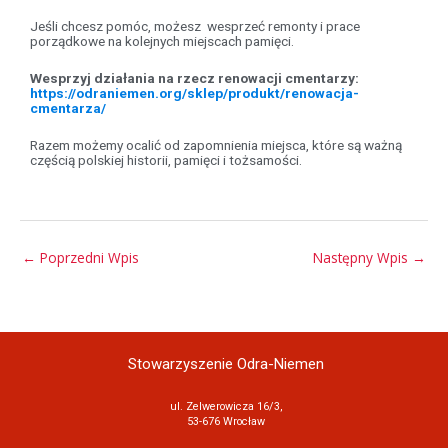
Jeśli chcesz pomóc, możesz wesprzeć remonty i prace
porządkowe na kolejnych miejscach pamięci.
Wesprzyj działania na rzecz renowacji cmentarzy:
https://odraniemen.org/sklep/produkt/renowacja-
cmentarza/
Razem możemy ocalić od zapomnienia miejsca, które są ważną
częścią polskiej historii, pamięci i tożsamości.
←
Poprzedni Wpis
Następny Wpis
→
Stowarzyszenie Odra-Niemen
ul. Zelwerowicza 16/3,
53-676 Wrocław