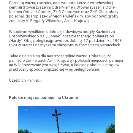
Przed tą ważną rocznicą nasi wolontariusze z wrocławskiej
centrali Stowarzyszenia Odra-Niemen, Stowarzyszenia Odra-
Niemen Oddział Opolski, ZHR Głubczyce oraz ZHR Głuchołazy
pojechali do Popiszek w rejonie wileńskim, aby odnowić groby
żołnierzy VI Brygady Wileńskiej Armii Krajowej.
Wspólnym wysiłkiem udało się odświeżyć mogiły Kazimierza
Doroszewskiego ps. „Lipniak” oraz nieznanego żołnierza ps.
„Hardy”. Obaj polegli najprawdopodobniej 17 października 1943
roku w starciu z Łotyszami służącymi w formacjach niemieckich.
Takie działania są dla nas szczególnie ważne. Pokazują, że
pamięć o żołnierzach Armii Krajowej i polskich miejscach pamięci
na Wileńszczyźnie jest wciąż żywa, a kolejne pokolenia mogą w
praktyczny sposób włączać się w jej pielęgnowanie.
Cześć Ich Pamięci!
Polskie miejsca pamięci na Ukrainie