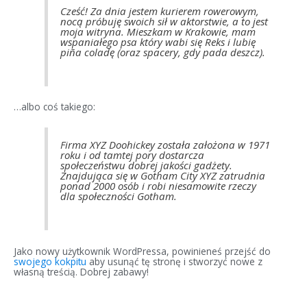
Cześć! Za dnia jestem kurierem rowerowym,
nocą próbuję swoich sił w aktorstwie, a to jest
moja witryna. Mieszkam w Krakowie, mam
wspaniałego psa który wabi się Reks i lubię
piña coladę (oraz spacery, gdy pada deszcz).
…albo coś takiego:
Firma XYZ Doohickey została założona w 1971
roku i od tamtej pory dostarcza
społeczeństwu dobrej jakości gadżety.
Znajdująca się w Gotham City XYZ zatrudnia
ponad 2000 osób i robi niesamowite rzeczy
dla społeczności Gotham.
Jako nowy użytkownik WordPressa, powinieneś przejść do
swojego kokpitu
aby usunąć tę stronę i stworzyć nowe z
własną treścią. Dobrej zabawy!