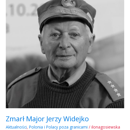
Jerzy
Widejko
Zmarł Major Jerzy Widejko
Aktualności
,
Polonia i Polacy poza granicami
/
ilonagosiewska