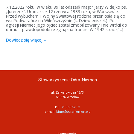
7.12.2022 roku, w wieku 89 lat odszedł major Jerzy Widejko ps.
„Jureczek”. Urodził się 12 czerwca 1933 roku, w Warszawie.
Przed wybuchem II Wojny Światowej rodzina przeniosła się do
wsi Podwarańce na Wileńszczyźnie (k. Dziewieniszek). Po
agresji Niemiec jego ojciec został zmobilizowany i nie wrócił do
domu – prawdopodobnie zginął na froncie. W 1942 stracił […]
Dowiedz się więcej »
Stowarzyszenie Odra-Niemen
ul. Zelwerowicza 16/3,
53-676 Wrocław
tel.:
71 355 52 02
e-mail:
biuro@odraniemen.org
Logowanie