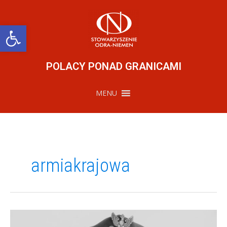
Przejdź
do
treści
Otwórz pasek narzędzi
POLACY PONAD GRANICAMI
MENU
armiakrajowa
Zmarł
Major