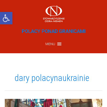
Przejdź
do
treści
Otwórz pasek narzędzi
POLACY PONAD GRANICAMI
MENU
dary polacynaukrainie
Polonijne
spotkania