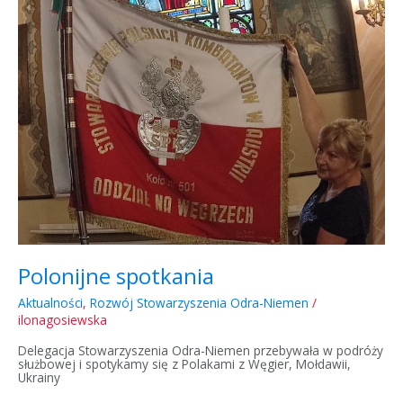
Polonijne spotkania
Aktualności
,
Rozwój Stowarzyszenia Odra-Niemen
/
ilonagosiewska
Delegacja Stowarzyszenia Odra-Niemen przebywała w podróży
służbowej i spotykamy się z Polakami z Węgier, Mołdawii,
Ukrainy