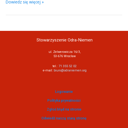
Dowiedz się więcej »
Stowarzyszenie Odra-Niemen
ul. Zelwerowicza 16/3,
53-676 Wrocław
tel.:
71 355 52 02
e-mail:
biuro@odraniemen.org
Logowanie
Polityka prywatności
Zgłoś błąd na stronie
Odwiedź naszą starą stronę