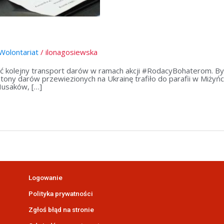
Wolontariat
/
ilonagosiewska
yć kolejny transport darów w ramach akcji #RodacyBohaterom. By
tony darów przewiezionych na Ukrainę trafiło do parafii w Miżyńcu
 Husaków, […]
Logowanie
Polityka prywatności
Zgłoś błąd na stronie