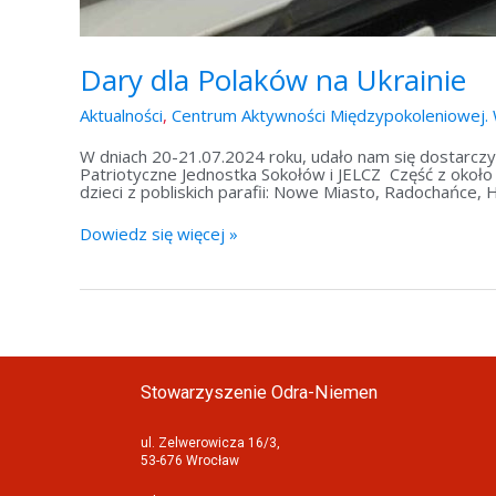
Dary dla Polaków na Ukrainie
Aktualności
,
Centrum Aktywności Międzypokoleniowej. 
W dniach 20-21.07.2024 roku, udało nam się dostarcz
Patriotyczne Jednostka Sokołów i JELCZ Część z około 
dzieci z pobliskich parafii: Nowe Miasto, Radochańce,
Dowiedz się więcej »
Stowarzyszenie Odra-Niemen
ul. Zelwerowicza 16/3,
53-676 Wrocław