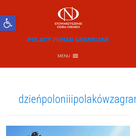
Przejdź
do
treści
Otwórz pasek narzędzi
POLACY PONAD GRANICAMI
MENU
dzieńpoloniiipolakówzagra
Dzień
Polonii