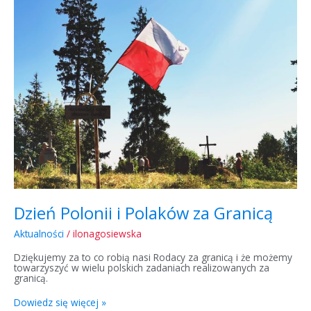
i
Polaków
za
Granicą
Dzień Polonii i Polaków za Granicą
Aktualności
/
ilonagosiewska
Dziękujemy za to co robią nasi Rodacy za granicą i że możemy
towarzyszyć w wielu polskich zadaniach realizowanych za
granicą.
Dowiedz się więcej »