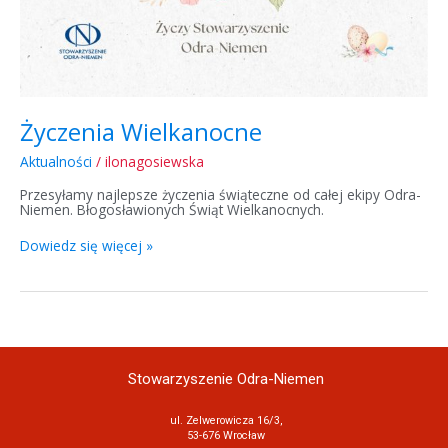
Życzenia Wielkanocne
Aktualności
/
ilonagosiewska
Przesyłamy najlepsze życzenia świąteczne od całej ekipy Odra-
Niemen. Błogosławionych Świąt Wielkanocnych.
Dowiedz się więcej »
Stowarzyszenie Odra-Niemen
ul. Zelwerowicza 16/3,
53-676 Wrocław