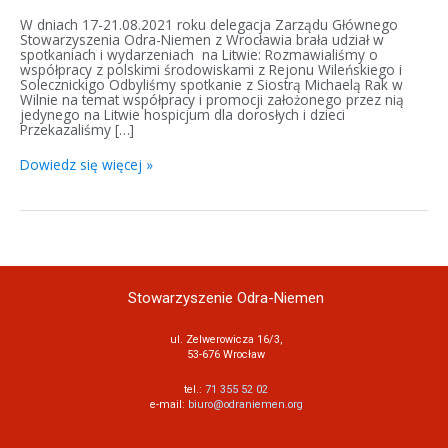
W dniach 17-21.08.2021 roku delegacja Zarządu Głównego
Stowarzyszenia Odra-Niemen z Wrocławia brała udział w
spotkaniach i wydarzeniach na Litwie: Rozmawialiśmy o
współpracy z polskimi środowiskami z Rejonu Wileńskiego i
Solecznickigo Odbyliśmy spotkanie z Siostrą Michaelą Rak w
Wilnie na temat współpracy i promocji założonego przez nią
jedynego na Litwie hospicjum dla dorosłych i dzieci
Przekazaliśmy […]
Dowiedz się więcej »
Stowarzyszenie Odra-Niemen
ul. Zelwerowicza 16/3,
53-676 Wrocław
tel.:
71 355 52 02
e-mail:
biuro@odraniemen.org