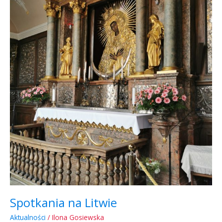
Litwie
Spotkania na Litwie
Aktualności
/
Ilona Gosiewska