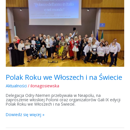
we
Włoszech
i
na
Świecie
Polak Roku we Włoszech i na Świecie
Aktualności
/
ilonagosiewska
Delegacja Odry-Niemen przebywała w Neapolu, na
zaproszenie włoskiej Polonii oraz organizatorów Gali IX edycji
Polak Roku we Włoszech i na Świecie.
Dowiedz się więcej »