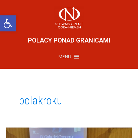
Przejdź
do
treści
Otwórz pasek narzędzi
POLACY PONAD GRANICAMI
MENU
polakroku
Polak
Roku