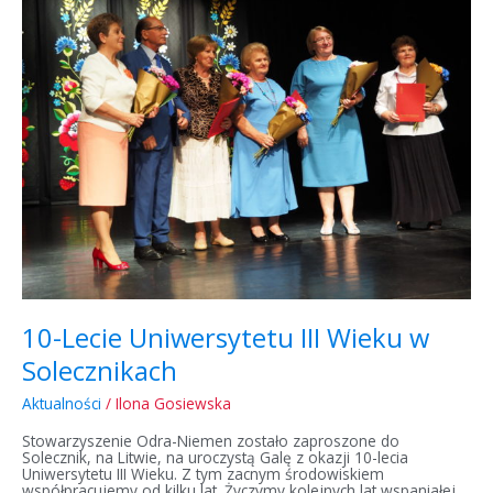
Uniwersytetu
III
Wieku
w
Solecznikach
10-Lecie Uniwersytetu III Wieku w
Solecznikach
Aktualności
/
Ilona Gosiewska
Stowarzyszenie Odra-Niemen zostało zaproszone do
Solecznik, na Litwie, na uroczystą Galę z okazji 10-lecia
Uniwersytetu III Wieku. Z tym zacnym środowiskiem
współpracujemy od kilku lat. Życzymy kolejnych lat wspaniałej