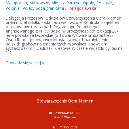
Małopolska
,
Mazowsze
,
Miejsca Pamięci
,
Opole
,
Podlasie
,
Polonia i Polacy poza granicami
/
ilonagosiewska
Delegacja Prezesów Oddziałów Stowarzyszenia Odra-Niemen
brała udział w kilku zadaniach we Lwowie: Kontrola projektów
realizowanych w ramach Regrantingu Polonijnego
finansowanego z KPRM Udział w uroczystościach z okazji 20-
lecia powstania Lwowskiego Towarzystwa Kombatantów i
Osób Represjonowanych Miasta Lwowa Upamiętnienie
polskich grobów na cmentarzach lwowskich Janowskim i
Łyczakowskim – Zaduszki Kresowe W czasie wyjazdu był też na
[…]
Dowiedz się więcej »
Stowarzyszenie Odra-Niemen
ul. Zelwerowicza 16/3,
53-676 Wrocław
tel.:
71 355 52 02