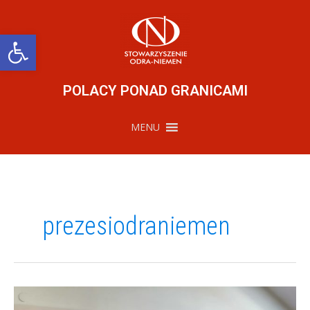
Przejdź
do
treści
Otwórz pasek narzędzi
POLACY PONAD GRANICAMI
MENU
prezesiodraniemen
Projekty
we