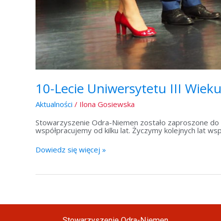
10-Lecie Uniwersytetu III Wiek
Aktualności
/
Ilona Gosiewska
Stowarzyszenie Odra-Niemen zostało zaproszone do Sol
współpracujemy od kilku lat. Życzymy kolejnych lat ws
Dowiedz się więcej »
Stowarzyszenie Odra-Niemen