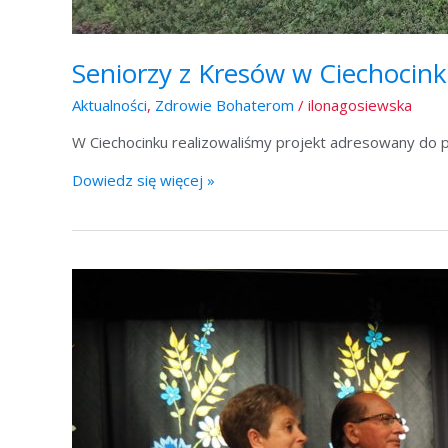
Seniorzy z Kresów w Ciechocin
Aktualności
,
Zdrowie Bohaterom
/
ilonagosiewska
W Ciechocinku realizowaliśmy projekt adresowany do pol
Dowiedz się więcej »
10-
Lecie
Uniwersytetu
III
Wieku
w
Solecznikach