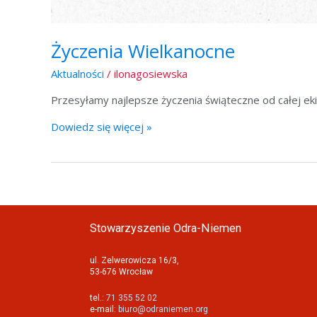
Życzenia Wielkanocne
Aktualności
/
ilonagosiewska
Przesyłamy najlepsze życzenia świąteczne od całej e
Dowiedz się więcej »
Stowarzyszenie Odra-Niemen
ul. Zelwerowicza 16/3,
53-676 Wrocław
tel.:
71 355 52 02
e-mail:
biuro@odraniemen.org