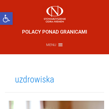
Przejdź
do
treści
Otwórz pasek narzędzi
POLACY PONAD GRANICAMI
MENU
uzdrowiska
Sztafeta
Pokoleń