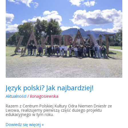
Jak
najbardziej!
Język polski? Jak najbardziej!
Aktualności
/
ilonagosiewska
Razem z Centrum Polskiej Kultury Odra Niemen Dniestr ze
Lwowa, realizujemy pierwszą część dużego projektu
edukacyjnego w tym roku.
Dowiedz się więcej »