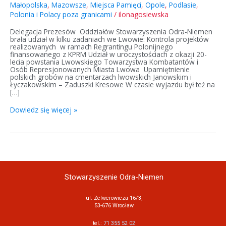
Małopolska
,
Mazowsze
,
Miejsca Pamięci
,
Opole
,
Podlasie
,
Polonia i Polacy poza granicami
/
ilonagosiewska
Delegacja Prezesów Oddziałów Stowarzyszenia Odra-Niemen
brała udział w kilku zadaniach we Lwowie: Kontrola projektów
realizowanych w ramach Regrantingu Polonijnego
finansowanego z KPRM Udział w uroczystościach z okazji 20-
lecia powstania Lwowskiego Towarzystwa Kombatantów i
Osób Represjonowanych Miasta Lwowa Upamiętnienie
polskich grobów na cmentarzach lwowskich Janowskim i
Łyczakowskim – Zaduszki Kresowe W czasie wyjazdu był też na
[…]
Dowiedz się więcej »
Stowarzyszenie Odra-Niemen
ul. Zelwerowicza 16/3,
53-676 Wrocław
tel.:
71 355 52 02