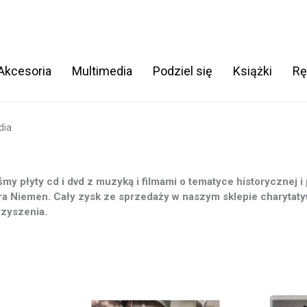
 Akcesoria
Multimedia
Podziel się
Książki
Rę
dia
iśmy płyty cd i dvd z muzyką i filmami o tematyce historycznej i
a Niemen. Cały zysk ze sprzedaży w naszym sklepie charytat
rzyszenia.