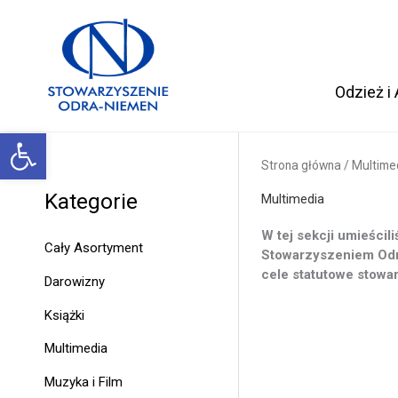
Przejdź
do
treści
Odzież i
Otwórz pasek narzędzi
Strona główna
/ Multime
Kategorie
Multimedia
W tej sekcji umieścil
Cały Asortyment
Stowarzyszeniem Odr
cele statutowe stowa
Darowizny
Książki
Multimedia
Muzyka i Film