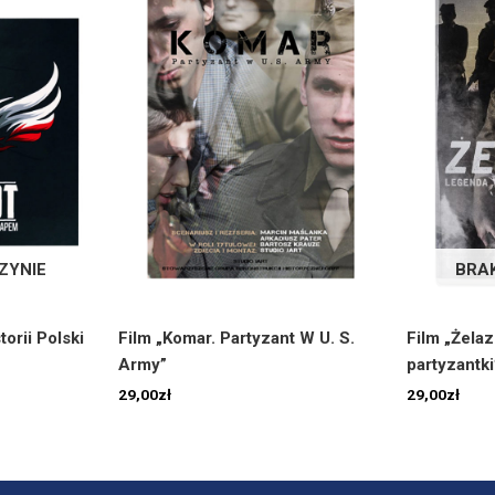
ZYNIE
BRA
torii Polski
Film „Komar. Partyzant W U. S.
Film „Żelaz
Army”
partyzantki
29,00
zł
29,00
zł