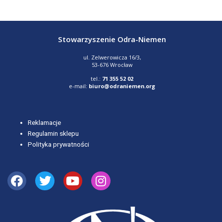
Stowarzyszenie Odra-Niemen
ul. Zelwerowicza 16/3,
53-676 Wrocław
tel.:
71 355 52 02
e-mail:
biuro@odraniemen.org
Reklamacje
Regulamin sklepu
Polityka prywatności
Facebook
Twitter
Youtube
Instagram