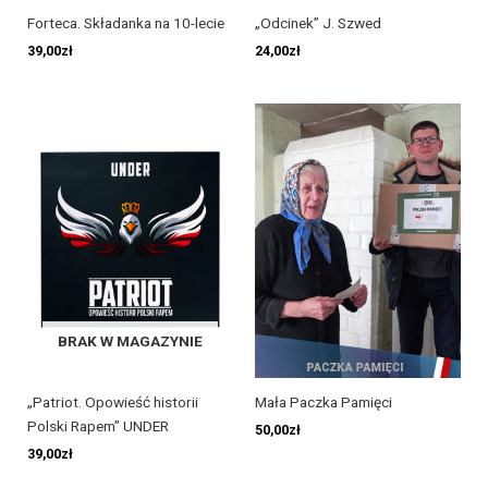
Forteca. Składanka na 10-lecie
„Odcinek” J. Szwed
39,00
zł
24,00
zł
BRAK W MAGAZYNIE
„Patriot. Opowieść historii
Mała Paczka Pamięci
Polski Rapem” UNDER
50,00
zł
39,00
zł