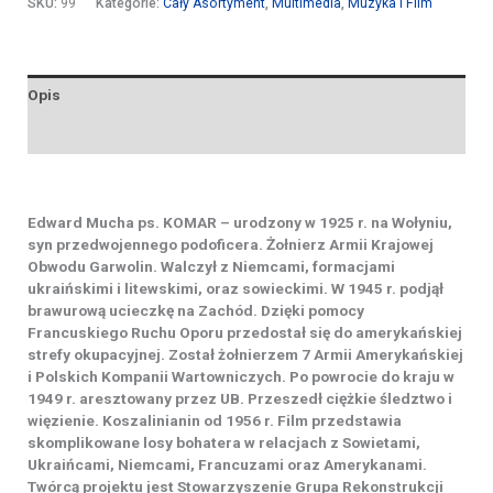
SKU:
99
Kategorie:
Cały Asortyment
,
Multimedia
,
Muzyka i Film
Opis
Opinie (0)
Edward Mucha ps. KOMAR – urodzony w 1925 r. na Wołyniu,
syn przedwojennego podoficera. Żołnierz Armii Krajowej
Obwodu Garwolin. Walczył z Niemcami, formacjami
ukraińskimi i litewskimi, oraz sowieckimi. W 1945 r. podjął
brawurową ucieczkę na Zachód. Dzięki pomocy
Francuskiego Ruchu Oporu przedostał się do amerykańskiej
strefy okupacyjnej. Został żołnierzem 7 Armii Amerykańskiej
i Polskich Kompanii Wartowniczych. Po powrocie do kraju w
1949 r. aresztowany przez UB. Przeszedł ciężkie śledztwo i
więzienie. Koszalinianin od 1956 r. Film przedstawia
skomplikowane losy bohatera w relacjach z Sowietami,
Ukraińcami, Niemcami, Francuzami oraz Amerykanami.
Twórcą projektu jest Stowarzyszenie Grupa Rekonstrukcji