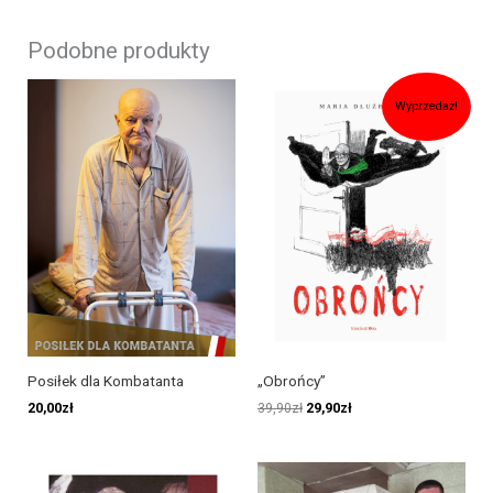
Podobne produkty
Pierwotna
Aktualna
cena
cena
Wyprzedaż!
wynosiła:
wynosi:
39,90zł.
29,90zł.
Posiłek dla Kombatanta
„Obrońcy”
20,00
zł
39,90
zł
29,90
zł