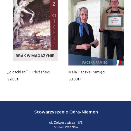
BRAK W MAGAZYNIE
„Z otchłani” T. Płużański
Mała Paczka Pamięci
39,00
zł
50,00
zł
Stowarzyszenie Odra-Niemen
ul. Zelwerowicza 16/3,
53-676 Wrocław