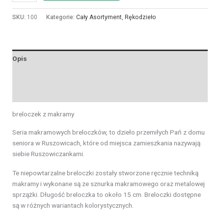
SKU:
100
Kategorie:
Cały Asortyment
,
Rękodzieło
Opis
Informacje dodatkowe
Opinie (0)
breloczek z makramy
Seria makramowych breloczków, to dzieło przemiłych Pań z domu
seniora w Ruszowicach, które od miejsca zamieszkania nazywają
siebie Ruszowiczankami.
Te niepowtarzalne breloczki zostały stworzone ręcznie techniką
makramy i wykonane są ze sznurka makramowego oraz metalowej
sprzążki. Długość breloczka to około 15 cm. Breloczki dostępne
są w różnych wariantach kolorystycznych.