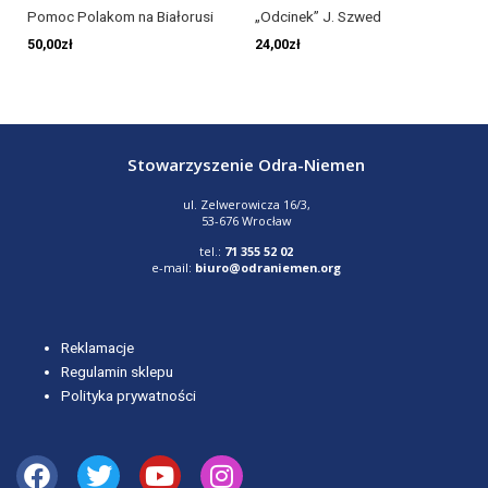
Pomoc Polakom na Białorusi
„Odcinek” J. Szwed
50,00
zł
24,00
zł
Stowarzyszenie Odra-Niemen
ul. Zelwerowicza 16/3,
53-676 Wrocław
tel.:
71 355 52 02
e-mail:
biuro@odraniemen.org
Reklamacje
Regulamin sklepu
Polityka prywatności
Facebook
Twitter
Youtube
Instagram