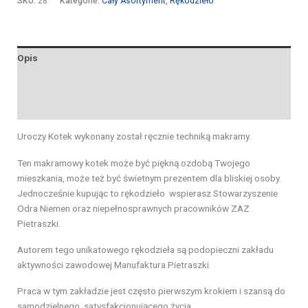
SKU:
28
Kategorie:
Cały Asortyment
,
Rękodzieło
Opis
Informacje dodatkowe
Opinie (0)
Uroczy Kotek wykonany został ręcznie techniką makramy.
Ten makramowy kotek może być piękną ozdobą Twojego
mieszkania, może też być świetnym prezentem dla bliskiej osoby.
Jednocześnie kupując to rękodzieło wspierasz Stowarzyszenie
Odra Niemen oraz niepełnosprawnych pracowników ZAZ
Pietraszki.
Autorem tego unikatowego rękodzieła są podopieczni zakładu
aktywności zawodowej Manufaktura Pietraszki.
Praca w tym zakładzie jest często pierwszym krokiem i szansą do
samodzielnego, satysfakcjonującego życia.