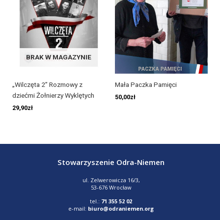
BRAK W MAGAZYNIE
„Wilczęta 2” Rozmowy z
Mała Paczka Pamięci
dziećmi Żołnierzy Wyklętych
50,00
zł
29,90
zł
Stowarzyszenie Odra-Niemen
ul. Zelwerowicza 16/3,
53-676 Wrocław
tel.:
71 355 52 02
e-mail:
biuro@odraniemen.org