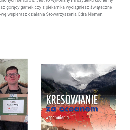
źnionych seniorów. Jest to wykonany na szydełku kuchenny
sz gorący garnek czy z piekarnika wyciągniesz świąteczne
sowę wspierasz działania Stowarzyszenia Odra Niemen.