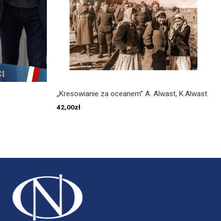
„Kresowianie za oceanem” A. Alwast, K.Alwast
42,00
zł