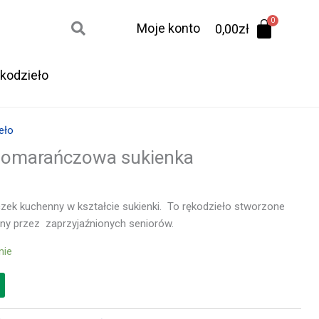
Moje konto
0,00
zł
kodzieło
eło
pomarańczowa sukienka
zek kuchenny w kształcie sukienki. To rękodzieło stworzone
łny przez zaprzyjaźnionych seniorów.
nie