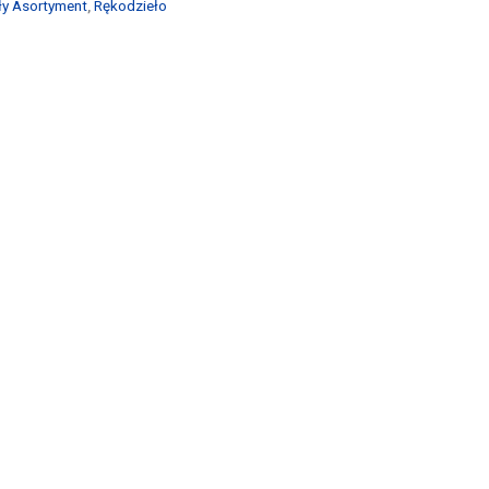
ły Asortyment
,
Rękodzieło