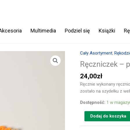
 Akcesoria
Multimedia
Podziel się
Książki
Rę
Cały Asortyment
,
Rękodzi
ilość
Ręczniczek
Ręczniczek – 
-
24,00
zł
pomarańczowa
sukienka
Ręcznie wykonany ręcznic
zostało na szydełku z we
Dostępność:
1 w magazy
Dodaj do koszyka