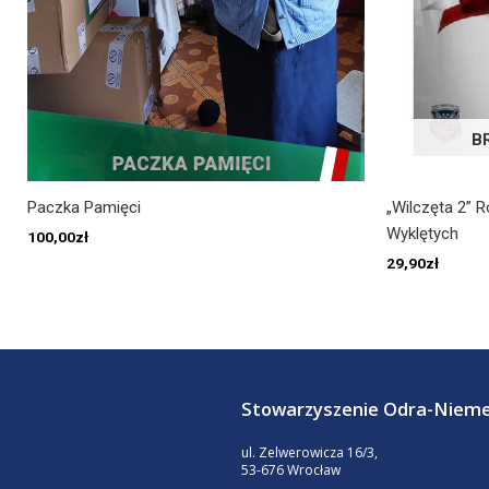
B
Paczka Pamięci
„Wilczęta 2” 
Wyklętych
100,00
zł
29,90
zł
Stowarzyszenie Odra-Niem
ul. Zelwerowicza 16/3,
53-676 Wrocław