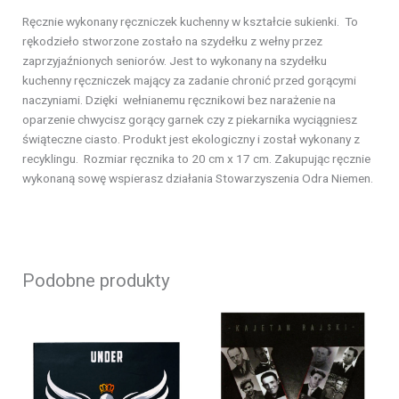
Ręcznie wykonany ręczniczek kuchenny w kształcie sukienki. To
rękodzieło stworzone zostało na szydełku z wełny przez
zaprzyjaźnionych seniorów. Jest to wykonany na szydełku
kuchenny ręczniczek mający za zadanie chronić przed gorącymi
naczyniami. Dzięki wełnianemu ręcznikowi bez narażenie na
oparzenie chwycisz gorący garnek czy z piekarnika wyciągniesz
świąteczne ciasto. Produkt jest ekologiczny i został wykonany z
recyklingu. Rozmiar ręcznika to 20 cm x 17 cm. Zakupując ręcznie
wykonaną sowę wspierasz działania Stowarzyszenia Odra Niemen.
Podobne produkty