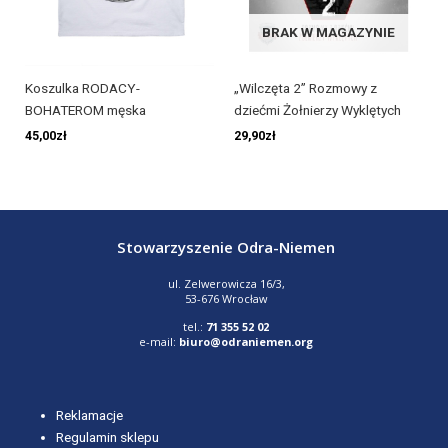
BRAK W MAGAZYNIE
„Wilczęta 2” Rozmowy z
Koszulka RODACY-
dziećmi Żołnierzy Wyklętych
BOHATEROM męska
29,90
zł
45,00
zł
Stowarzyszenie Odra-Niemen
ul. Zelwerowicza 16/3,
53-676 Wrocław
tel.:
71 355 52 02
e-mail:
biuro@odraniemen.org
Reklamacje
Regulamin sklepu