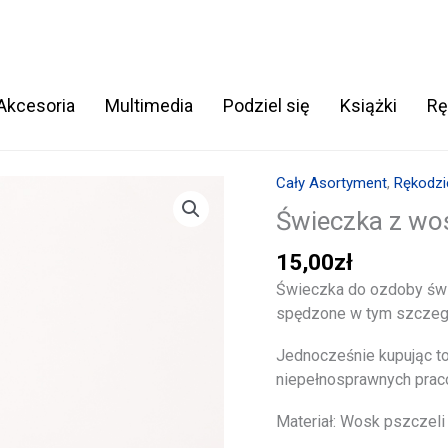
 Akcesoria
Multimedia
Podziel się
Książki
Rę
Cały Asortyment
,
Rękodzi
ilość
Świeczka
Świeczka z wo
z
15,00
zł
wosku
pszczelego
Świeczka do ozdoby świą
–
spędzone w tym szczeg
Choinka
Jednocześnie kupując t
niepełnosprawnych prac
Materiał: Wosk pszczeli