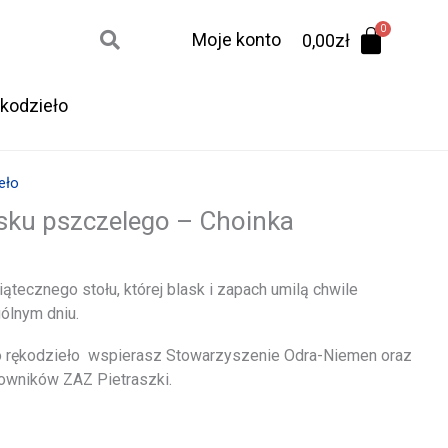
Moje konto
0,00
zł
kodzieło
eło
sku pszczelego – Choinka
tecznego stołu, której blask i zapach umilą chwile
ólnym dniu.
o rękodzieło wspierasz Stowarzyszenie Odra-Niemen oraz
owników ZAZ Pietraszki.