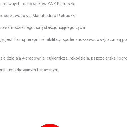
osprawnych pracowników ZAZ Pietraszki.
ności zawodowej Manufaktura Pietraszki.
do samodzielnego, satysfakcjonującego życia.
cję, jest formą terapii i rehabilitacji społeczno-zawodowej, szansą
e działają 4 pracownie: cukiernicza, rękodzieła, pszczelarska i ogr
opniu umiarkowanym i znacznym.