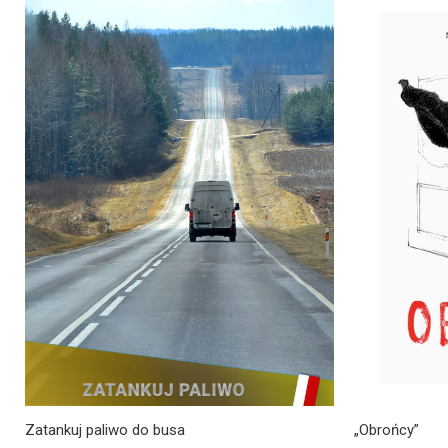
Pierwo
cena
wynosi
39,90zł
Zatankuj paliwo do busa
„Obrońcy”