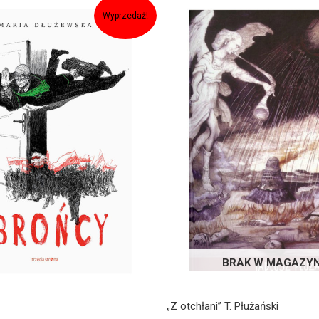
tna
Aktualna
cena
Wyprzedaż!
ła:
wynosi:
.
29,90zł.
BRAK W MAGAZYN
„Z otchłani” T. Płużański