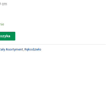
9 cm
nie
oszyka
Cały Asortyment
,
Rękodzieło