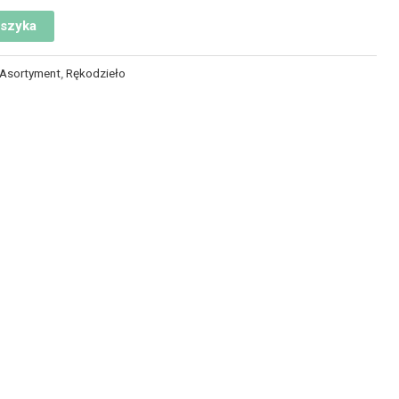
oszyka
 Asortyment
,
Rękodzieło