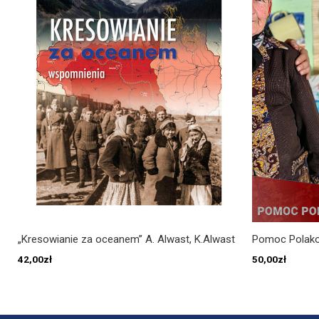
„Kresowianie za oceanem” A. Alwast, K.Alwast
Pomoc Polako
42,00
zł
50,00
zł