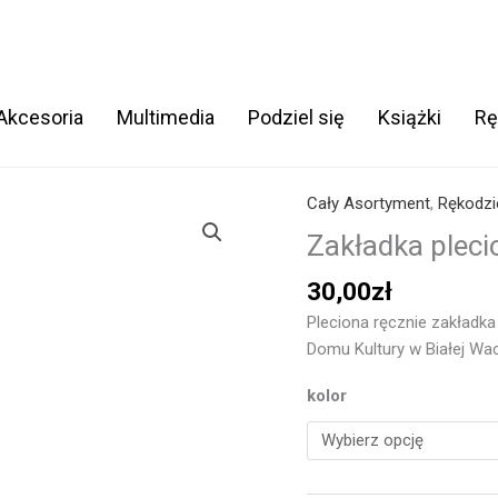
 Akcesoria
Multimedia
Podziel się
Książki
Rę
Cały Asortyment
,
Rękodzi
ilość
Zakładka
Zakładka pleci
plecionka
30,00
zł
Pleciona ręcznie zakładka
Domu Kultury w Białej Wac
kolor