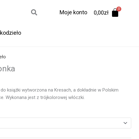
Moje konto
0,00
zł
kodzieło
eło
onka
 do książki wytworzona na Kresach, a dokładnie w Polskim
e. Wykonana jest z trójkolorowej włóczki.