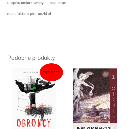
stopniu umiarkowanym i znacznym.
manufaktura-pietraszki.pl
Podobne produkty
Pierwotna
Aktualna
cena
cena
Wyprzedaż!
wynosiła:
wynosi:
39,90zł.
29,90zł.
BRAK W MAGAZYNIE