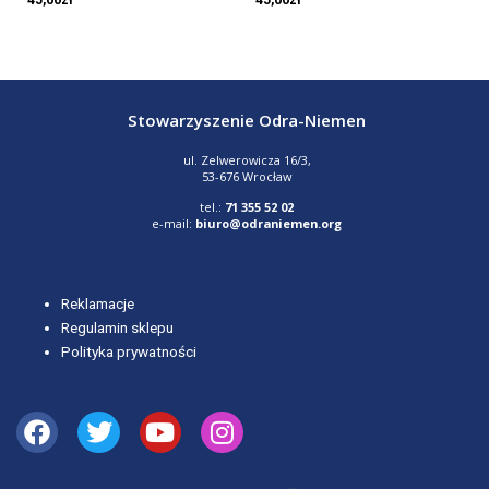
Stowarzyszenie Odra-Niemen
ul. Zelwerowicza 16/3,
53-676 Wrocław
tel.:
71 355 52 02
e-mail:
biuro@odraniemen.org
Reklamacje
Regulamin sklepu
Polityka prywatności
Facebook
Twitter
Youtube
Instagram