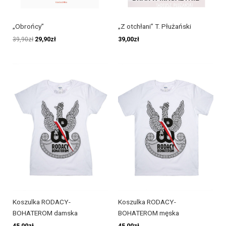
„Obrońcy”
„Z otchłani” T. Płużański
39,90
zł
29,90
zł
39,00
zł
Koszulka RODACY-
Koszulka RODACY-
BOHATEROM męska
BOHATEROM damska
45,00
zł
45,00
zł