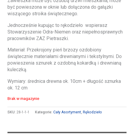
Zawieszka może być ozdobą drzwi mieszkania, może
być powieszona w oknie lub dołączona do gałązki
wiszącego stroika świątecznego.
Jednocześnie kupując to rękodzieło wspierasz
Stowarzyszenie Odra-Niemen oraz niepełnosprawnych
pracowników ZAZ Pietraszki.
Materiał: Przekrojony pień brzozy ozdobiony
świątecznie materiałami drewnianymi i tekstylnymi. Do
powieszenia sznurek z ozdobną kokardką i drewnianą
kuleczką.
Wymiary: średnica drewna ok. 10cm + długość sznurka
ok. 12 cm
Brak w magazynie
SKU:
28-1-1-1
Kategorie:
Cały Asortyment
,
Rękodzieło