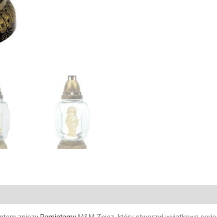
entem zniczy
Pamiętamy
M&M Znicz, który stworzył wyjątkową serię 