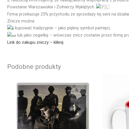
Powstanie Warszawskie i Żołnierzy Wyklętych.
Firma przekazuje 25% przychodu ze sprzedaży tej serii na dzia
Znicze można:
kupować tradycyjnie – jako piękny symbol pamięci,
lub jako cegiełkę – wówczas znicz zostanie przez firmę p
Link do zakupu zniczy – kliknij
Podobne produkty
Pierwo
cena
wynosi
30,00zł