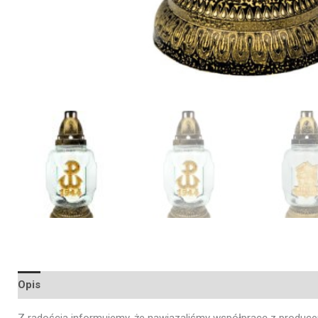
Opis
Opinie (0)
Z radością informujemy, że nawiązaliśmy współpracę z produc