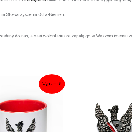
łania Stowarzyszenia Odra-Niemen.
rzesłany do nas, a nasi wolontariusze zapalą go w Waszym imieniu 
tna
Aktualna
cena
Wyprzedaż!
ła:
wynosi:
.
26,00zł.