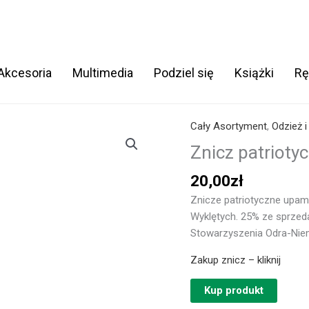
 Akcesoria
Multimedia
Podziel się
Książki
Rę
Cały Asortyment
,
Odzież i
Znicz patrioty
20,00
zł
Znicze patriotyczne upam
Wyklętych. 25% ze sprzed
Stowarzyszenia Odra-Nie
Zakup znicz – kliknij
Kup produkt