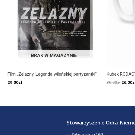
BRAK W MAGAZYNIE
Film „Żelazny. Legenda wileńskiej partyzantki”
Kubek RODAC
29,00
zł
30,00
zł
26,00
z
Stowarzyszenie Odra-Niem
ul. Zelwerowicza 16/3,