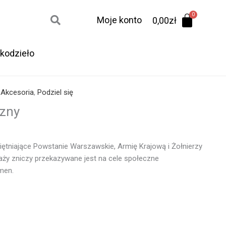
Moje konto
0,00
zł
kodzieło
 Akcesoria
,
Podziel się
czny
iętniające Powstanie Warszawskie, Armię Krajową i Żołnierzy
aży zniczy przekazywane jest na cele społeczne
men.