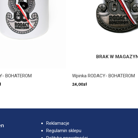
BRAK W MAGAZYN
Y- BOHATEROM
Wpinka RODACY- BOHATEROM
ł
24,00
zł
Reklamacje
en
Regulamin sklepu