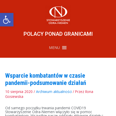
Przejdź
do
treści
Otwórz pasek narzędzi
POLACY PONAD GRANICAMI
MENU
Wsparcie kombatantów w czasie
pandemii-podsumowanie działań
10 sierpnia 2020
/
Archiwum aktualności
/ Przez
Ilona
Gosiewska
Od samego początku trwania pandemii COVID19
Stowarzyszenie Odra-Niemen włączyło się w pomoc
kombatantom. Wszystkie nasze oddziały aktywnie działały i