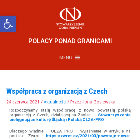
Przejdź
do
treści
Otwórz pasek narzędzi
POLACY PONAD GRANICAMI
MENU
Współpraca z organizacją z Czech
24 czerwca 2021
/
Aktualności
/ Przez
Ilona Gosiewska
Rozpoczynamy stałą współpracę z nowo powstałą polską
organizacją z Czech, działającą na Zaolziu –
Stowarzyszenie
pielęgnujące kulturę Śląską i Polską OLZA-PRO
Dlaczego właśnie – OLZA PRO – wyjaśnienie w artykule na
portalu Zwrot:
https://zwrot.cz/2021/03/powstaje-nowa-