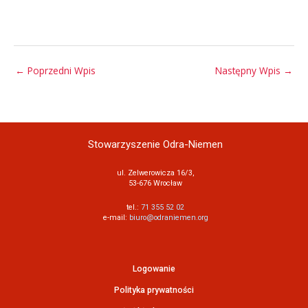
←
Poprzedni Wpis
Następny Wpis
→
Stowarzyszenie Odra-Niemen
ul. Zelwerowicza 16/3,
53-676 Wrocław
tel.:
71 355 52 02
e-mail:
biuro@odraniemen.org
Logowanie
Polityka prywatności