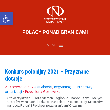
Przejdź
do
treści
Otwórz pasek narzędzi
POLACY PONAD GRANICAMI
MENU
Konkurs polonijny 2021 – Przyznane
dotacje
21 czerwca 2021
/
Aktualności
,
Regranting
,
SON Sprawy
organizacji
/ Przez
Ilona Gosiewska
Stowarzyszenie Odra-Niemen ogłosiło nabór tzw. Małych
Grantów w ramach konkursu Kancelarii Prezesa Rady Ministrów
na rzecz Polonii i Polaków poza granicami Ojczyzny.