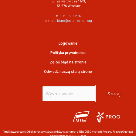
ul. Zelwerowicza 16/3,
53-676 Wrocław
tel.:
71 355 52 02
e-mail:
biuro@odraniemen.org
Logowanie
Polityka prywatności
Zgłoś błąd na stronie
Odwiedź naszą starą stronę
Szukaj
dla:
Portal Stowarzyszenia Odra-Niemen powstał ze środków otrzymanych z NIW-CRSO w ramach Programu Rozwoju Organizacji