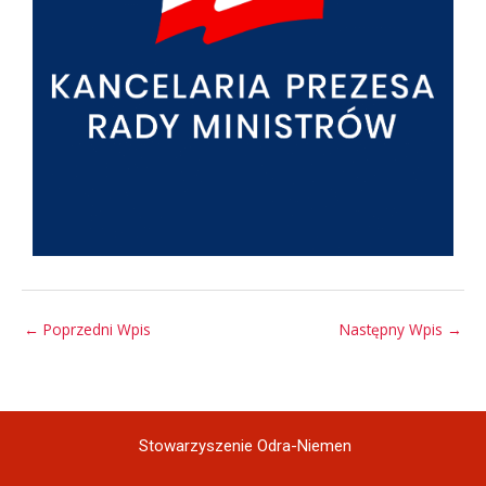
←
Poprzedni Wpis
Następny Wpis
→
Stowarzyszenie Odra-Niemen