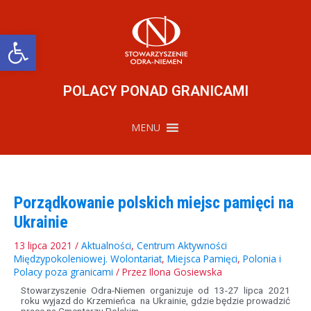
Przejdź
do
treści
Otwórz pasek narzędzi
POLACY PONAD GRANICAMI
MENU
Porządkowanie polskich miejsc pamięci na
Ukrainie
13 lipca 2021
/
Aktualności
,
Centrum Aktywności
Międzypokoleniowej. Wolontariat
,
Miejsca Pamięci
,
Polonia i
Polacy poza granicami
/ Przez
Ilona Gosiewska
Stowarzyszenie Odra-Niemen organizuje od 13-27 lipca 2021
roku wyjazd do Krzemieńca na Ukrainie, gdzie będzie prowadzić
prace na Cmentarzu Polskim.