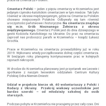
Cmentarz Polski
– jeden z pięciu cmentarzy w Krzemieńcu jest
jedynym rzymsko-katolickim cmentarzem w tym mieście. Tak było
również w okresie międzywojennym, gdzie na Cmentarzu Polskim
chowano miejscowych Polaków. Odbywały się tam również
uroczystości państwowe i historyczne.
Na cmentarzu znajduje
się m.in. Grób Nieznanego Żołnierza z okresu
międzywojennego.
Cmentarz Polski jest do dnia dzisiejszego w
gestii Kościoła Katolickiego na Ukrainie. Do prac na cmentarzu
zaprosił nas proboszcz parafii w Krzemieńcu – ksiądz Łukasz
Grochla.
Prace w Krzemieńcu na cmentarzu prowadziliśmy już w roku
2019. Wykonano wtedy porządkowanie dolnej części cmentarza.
W bieżącym roku planujemy kontynuowanie prac w kolejnych
rejonach nekropolii.
W drodze do Krzemieńca planowany jest przystanek we Lwowie i
spotkanie z naszym lwowskim oddziałem Centrum Kultury
Polskiej Odra-Niemen-Dniestr.
Udział w projekcie bierze ok. 40 wolontariuszy z Polski i
Rodacy z Ukrainy. Przekrój wiekowy uczestników jest
bardzo szeroki – od młodzieży szkolnej do osób
starszych.
Podczas pobytu w Krzemieńcu nie pracujemy przez cały czas. Dni