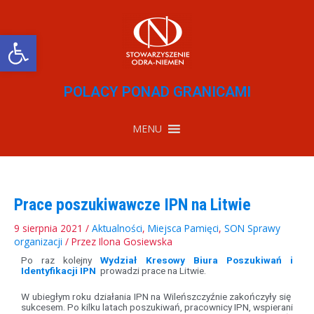
Przejdź
do
treści
Otwórz pasek narzędzi
POLACY PONAD GRANICAMI
MENU
Prace poszukiwawcze IPN na Litwie
9 sierpnia 2021
/
Aktualności
,
Miejsca Pamięci
,
SON Sprawy
organizacji
/ Przez
Ilona Gosiewska
Po raz kolejny
Wydział Kresowy Biura Poszukiwań i
Identyfikacji IPN
prowadzi prace na Litwie.
W ubiegłym roku działania IPN na Wileńszczyźnie zakończyły się
sukcesem. Po kilku latach poszukiwań, pracownicy IPN, wspierani