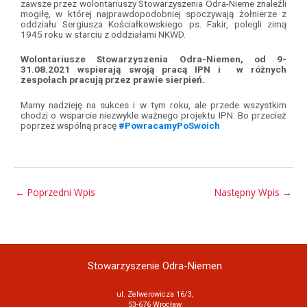
zawsze przez wolontariuszy Stowarzyszenia Odra-Nieme znaleźli
mogiłę, w której najprawdopodobniej spoczywają żołnierze z
oddziału Sergiusza Kościałkowskiego ps. Fakir, polegli zimą
1945 roku w starciu z oddziałami NKWD.
Wolontariusze Stowarzyszenia Odra-Niemen, od 9-
31.08.2021 wspierają swoją pracą IPN i w różnych
zespołach pracują przez prawie sierpień.
Mamy nadzieję na sukces i w tym roku, ale przede wszystkim
chodzi o wsparcie niezwykle ważnego projektu IPN. Bo przecież
poprzez wspólną pracę
#PowracamyPoSwoich
←
Poprzedni Wpis
Następny Wpis
→
Stowarzyszenie Odra-Niemen
ul. Zelwerowicza 16/3,
53-676 Wrocław