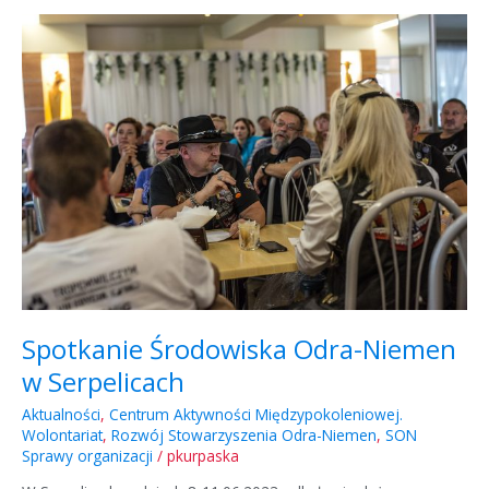
Spotkanie
Środowiska
Odra-
Niemen
w
Serpelicach
Spotkanie Środowiska Odra-Niemen
w Serpelicach
Aktualności
,
Centrum Aktywności Międzypokoleniowej.
Wolontariat
,
Rozwój Stowarzyszenia Odra-Niemen
,
SON
Sprawy organizacji
/
pkurpaska