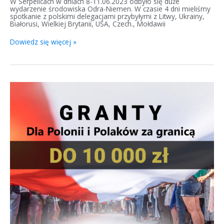
W Serpelicach w dniach 8-11.06.2023 odbyło się duże
wydarzenie środowiska Odra-Niemen. W czasie 4 dni mieliśmy
spotkanie z polskimi delegacjami przybyłymi z Litwy, Ukrainy,
Białorusi, Wielkiej Brytanii, USA, Czech., Mołdawii
Dowiedz się więcej »
Konkurs
polonijny
2023
–
I
edycja