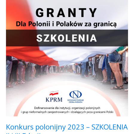
polonijny
2023
–
SZKOLENIA
II
i
III
Edycji
Konkurs polonijny 2023 – SZKOLENIA