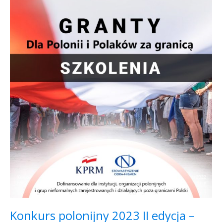
polonijny
2023
II
edycja
–
SZKOLENIA
Konkurs polonijny 2023 II edycja –