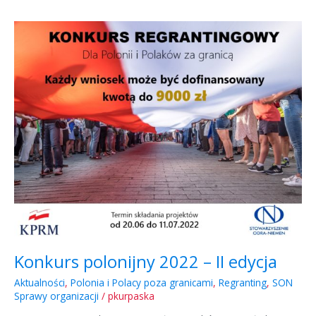
Konkurs
polonijny
2022
–
II
edycja
Konkurs polonijny 2022 – II edycja
Aktualności
,
Polonia i Polacy poza granicami
,
Regranting
,
SON
Sprawy organizacji
/
pkurpaska