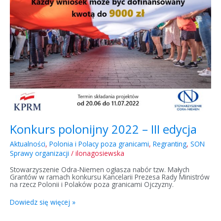
edycja
Konkurs polonijny 2022 – III edycja
Aktualności
,
Polonia i Polacy poza granicami
,
Regranting
,
SON
Sprawy organizacji
/
ilonagosiewska
Stowarzyszenie Odra-Niemen ogłasza nabór tzw. Małych
Grantów w ramach konkursu Kancelarii Prezesa Rady Ministrów
na rzecz Polonii i Polaków poza granicami Ojczyzny.
Dowiedz się więcej »