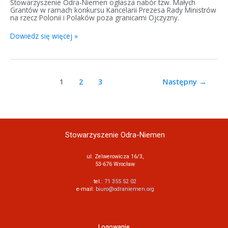
Stowarzyszenie Odra-Niemen ogłasza nabór tzw. Małych
Grantów w ramach konkursu Kancelarii Prezesa Rady Ministrów
na rzecz Polonii i Polaków poza granicami Ojczyzny.
Dowiedz się więcej »
1
2
3
Następny
→
Stowarzyszenie Odra-Niemen
ul. Zelwerowicza 16/3,
53-676 Wrocław
tel.:
71 355 52 02
e-mail:
biuro@odraniemen.org
Logowanie