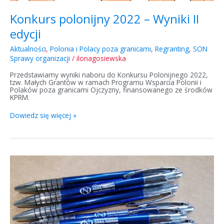
Konkurs polonijny 2022 – Wyniki II
edycji
Aktualności
,
Polonia i Polacy poza granicami
,
Regranting
,
SON
Sprawy organizacji
/
ilonagosiewska
Przedstawiamy wyniki naboru do Konkursu Polonijnego 2022,
tzw. Małych Grantów w ramach Programu Wsparcia Polonii i
Polaków poza granicami Ojczyzny, finansowanego ze środków
KPRM.
Dowiedz się więcej »
Konkurs
polonijny
2022
–
Formularz
sprawozdania