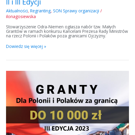
II i III Edycji
Aktualności
,
Regranting
,
SON Sprawy organizacji
/
ilonagosiewska
Stowarzyszenie Odra-Niemen ogłasza nabór tzw. Małych
Grantów w ramach konkursu Kancelarii Prezesa Rady Ministrów
na rzecz Polonii i Polaków poza granicami Ojczyzny.
Dowiedz się więcej »
Konkurs
polonijny
2023
–
III
edycja