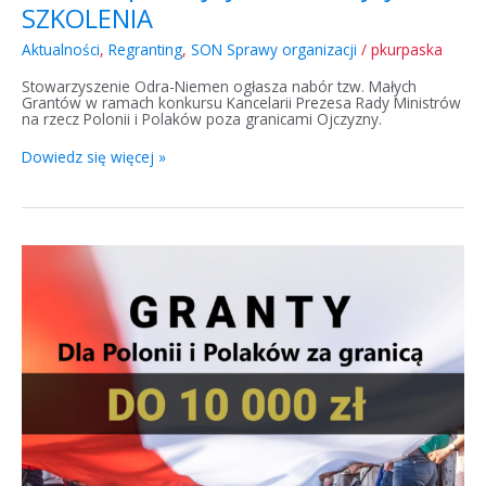
SZKOLENIA
Aktualności
,
Regranting
,
SON Sprawy organizacji
/
pkurpaska
Stowarzyszenie Odra-Niemen ogłasza nabór tzw. Małych
Grantów w ramach konkursu Kancelarii Prezesa Rady Ministrów
na rzecz Polonii i Polaków poza granicami Ojczyzny.
Dowiedz się więcej »
Konkurs
polonijny
2023
I
edycja
–
wyniki