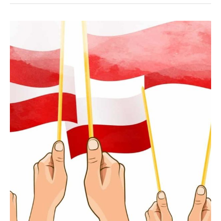
Konkurs
polonijny
2022
–
Wyniki
II
edycji