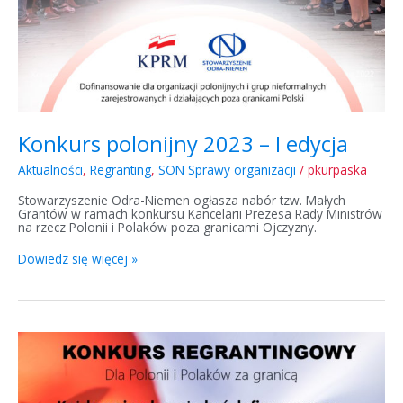
Konkurs polonijny 2023 – I edycja
Aktualności
,
Regranting
,
SON Sprawy organizacji
/
pkurpaska
Stowarzyszenie Odra-Niemen ogłasza nabór tzw. Małych
Grantów w ramach konkursu Kancelarii Prezesa Rady Ministrów
na rzecz Polonii i Polaków poza granicami Ojczyzny.
Dowiedz się więcej »
Konkurs
polonijny
2022
–
III