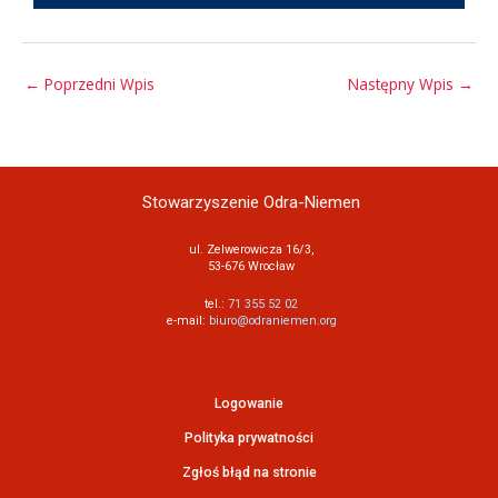
←
Poprzedni Wpis
Następny Wpis
→
Stowarzyszenie Odra-Niemen
ul. Zelwerowicza 16/3,
53-676 Wrocław
tel.:
71 355 52 02
e-mail:
biuro@odraniemen.org
Logowanie
Polityka prywatności
Zgłoś błąd na stronie