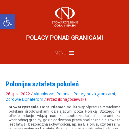
Przejdź
do
treści
Otwórz pasek narzędzi
POLACY PONAD GRANICAMI
MENU
Polonijna sztafeta pokoleń
26 lipca 2022
/
Aktualności
,
Polonia i Polacy poza granicami
,
Zdrowie Bohaterom
/ Przez
ilonagosiewska
Stowarzyszenie Odra-Niemen
od lat współpracuje z wieloma
polskimi środowiskami działającymi poza Polską. Szczególnie
bliskie relacje wiążą nas ze społecznościami, liderami za
wschodniej granicy, gdzie codzienna praca społeczna nie zawsze
jest łatwą i bezpieczną aktywnością, np. na Białorusi, czy teraz w
czasach wojny na Ukrainie. Wsłuchując się w potrzeby tych grup,