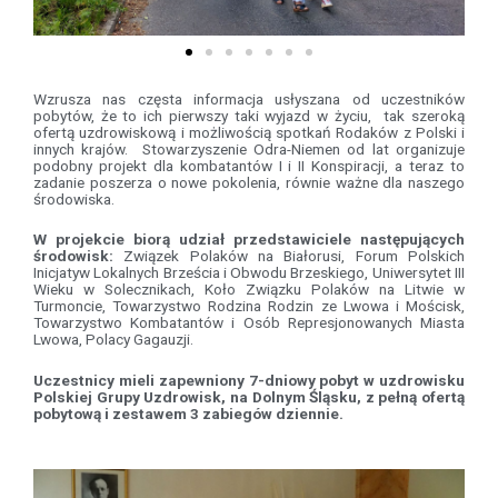
Wzrusza nas częsta informacja usłyszana od uczestników
pobytów, że to ich pierwszy taki wyjazd w życiu, tak szeroką
ofertą uzdrowiskową i możliwością spotkań Rodaków z Polski i
innych krajów. Stowarzyszenie Odra-Niemen od lat organizuje
podobny projekt dla kombatantów I i II Konspiracji, a teraz to
zadanie poszerza o nowe pokolenia, równie ważne dla naszego
środowiska.
W projekcie biorą udział przedstawiciele następujących
środowisk:
Związek Polaków na Białorusi, Forum Polskich
Inicjatyw Lokalnych Brześcia i Obwodu Brzeskiego, Uniwersytet III
Wieku w Solecznikach, Koło Związku Polaków na Litwie w
Turmoncie, Towarzystwo Rodzina Rodzin ze Lwowa i Mościsk,
Towarzystwo Kombatantów i Osób Represjonowanych Miasta
Lwowa, Polacy Gagauzji.
Uczestnicy mieli zapewniony 7-dniowy pobyt w uzdrowisku
Polskiej Grupy Uzdrowisk, na Dolnym Śląsku, z pełną ofertą
pobytową i zestawem 3 zabiegów dziennie.