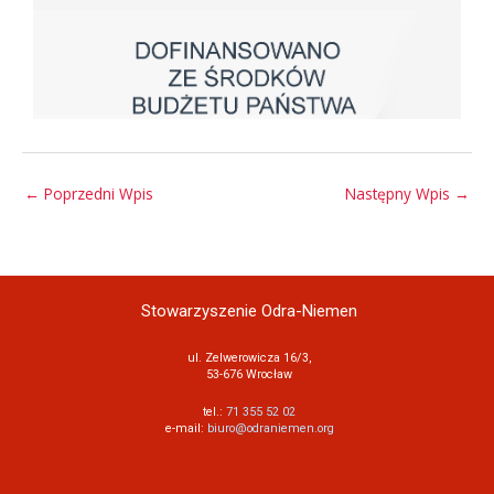
←
Poprzedni Wpis
Następny Wpis
→
Stowarzyszenie Odra-Niemen
ul. Zelwerowicza 16/3,
53-676 Wrocław
tel.:
71 355 52 02
e-mail:
biuro@odraniemen.org