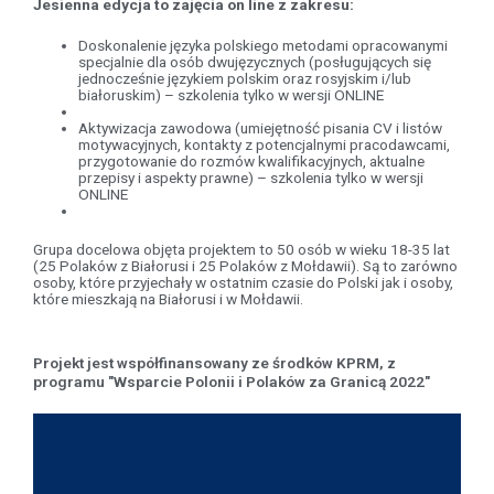
Jesienna edycja to zajęcia on line z zakresu:
Doskonalenie języka polskiego metodami opracowanymi
specjalnie dla osób dwujęzycznych (posługujących się
jednocześnie językiem polskim oraz rosyjskim i/lub
białoruskim) – szkolenia tylko w wersji ONLINE
Aktywizacja zawodowa (umiejętność pisania CV i listów
motywacyjnych, kontakty z potencjalnymi pracodawcami,
przygotowanie do rozmów kwalifikacyjnych, aktualne
przepisy i aspekty prawne) – szkolenia tylko w wersji
ONLINE
Grupa docelowa objęta projektem to 50 osób w wieku 18-35 lat
(25 Polaków z Białorusi i 25 Polaków z Mołdawii). Są to zarówno
osoby, które przyjechały w ostatnim czasie do Polski jak i osoby,
które mieszkają na Białorusi i w Mołdawii.
Projekt jest współfinansowany ze środków KPRM, z
programu "Wsparcie Polonii i Polaków za Granicą 2022"