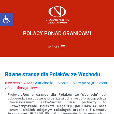
Przejdź
do
treści
Otwórz pasek narzędzi
POLACY PONAD GRANICAMI
MENU
Równe szanse dla Polaków ze Wschodu
6 września 2022
/
Aktualności
,
Polonia i Polacy poza granicami
/ Przez
ilonagosiewska
Projekt
„Równe szanse dla Polaków ze Wschodu”
jest
odpowiedzią na potrzeby organizacji od lat współpracujących ze
Stowarzyszeniem Odra-Niemen. Nasi partnerzy to
Stowarzyszenie Polaków Gagauzji (MOŁDAWIA) oraz
Forum Polskich Inicjatyw Lokalnych Brześcia i Obwodu
Brzeskiego (BIAŁORUŚ)
. W bezpośrednich rozmowach z