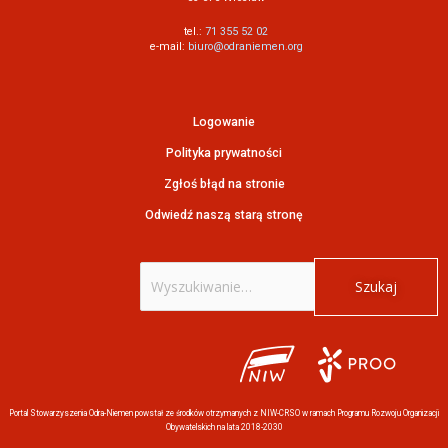
tel.:
71 355 52 02
e-mail:
biuro@odraniemen.org
Logowanie
Polityka prywatności
Zgłoś błąd na stronie
Odwiedź naszą starą stronę
Szukaj
dla:
Portal Stowarzyszenia Odra-Niemen powstał ze środków otrzymanych z NIW-CRSO w ramach Programu Rozwoju Organizacji
Obywatelskich na lata 2018-2030