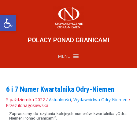
Przejdź
do
treści
Otwórz pasek narzędzi
POLACY PONAD GRANICAMI
MENU
6 i 7 Numer Kwartalnika Odry-Niemen
5 października 2022
/
Aktualności
,
Wydawnictwa Odry-Niemen
/
Przez
ilonagosiewska
Zapraszamy do czytania kolejnych numerów kwartalnika „Odra-
Niemen Ponad Granicami”.