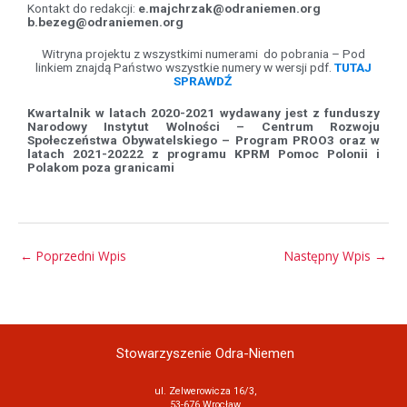
Kontakt do redakcji:
e.majchrzak@odraniemen.org
b.bezeg@odraniemen.org
Witryna projektu z wszystkimi numerami do pobrania – Pod
linkiem znajdą Państwo wszystkie numery w wersji pdf.
TUTAJ
SPRAWDŹ
Kwartalnik w latach 2020-2021 wydawany jest z funduszy
Narodowy Instytut Wolności – Centrum Rozwoju
Społeczeństwa Obywatelskiego – Program PROO3 oraz w
latach 2021-20222 z programu KPRM Pomoc Polonii i
Polakom poza granicami
←
Poprzedni Wpis
Następny Wpis
→
Stowarzyszenie Odra-Niemen
ul. Zelwerowicza 16/3,
53-676 Wrocław