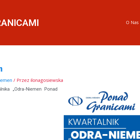
RANICAMI
O Nas
n
iemen
/ Przez
ilonagosiewska
lnika „Odra-Niemen Ponad