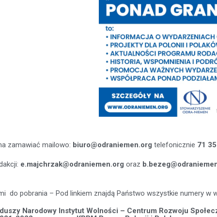
żna zamawiać mailowo:
biuro@odraniemen.org
telefonicznie
71 3
dakcji:
e.majchrzak@odraniemen.org
oraz
b.bezeg@odraniemen
mi do pobrania – Pod linkiem znajdą Państwo wszystkie numery w we
funduszy Narodowy Instytut Wolności – Centrum Rozwoju Społ