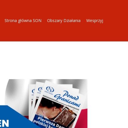
Strona główna SON
Obszary Działania
Wesprzyj