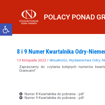
Przejdź
do
treści
POLACY PONAD G
Otwórz pasek narzędzi
8 i 9 Numer Kwartalnika Odry-Nieme
13 listopada 2022
/
Aktualności
,
Wydawnictwa Odry-N
Zapraszamy do czytania kolejnych numerów kwarta
Granicami”.
Numer 8 Kwartalnika do pobrania - pdf
Numer 9 Kwartalnika do pobrania - pdf