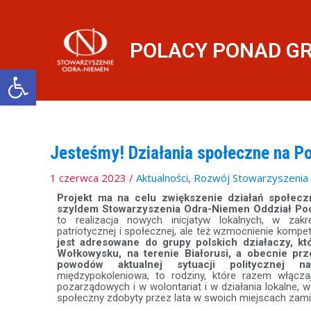
Przejdź
do
treści
POLACY PONAD G
Otwórz pasek narzędzi
Jesteśmy! Działania społeczne na P
1 czerwca 2023
/
Aktualności
,
Rozwój Stowarzyszenia
Projekt ma na celu zwiększenie działań społec
szyldem Stowarzyszenia Odra-Niemen Oddział Pod
to realizacja nowych inicjatyw lokalnych, w zakre
patriotycznej i społecznej, ale też wzmocnienie kompe
jest adresowane do grupy polskich działaczy, któ
Wołkowysku, na terenie Białorusi, a obecnie pr
powodów aktualnej sytuacji politycznej na
międzypokoleniowa, to rodziny, które razem włącza
pozarządowych i w wolontariat i w działania lokalne, 
społeczny zdobyty przez lata w swoich miejscach zami