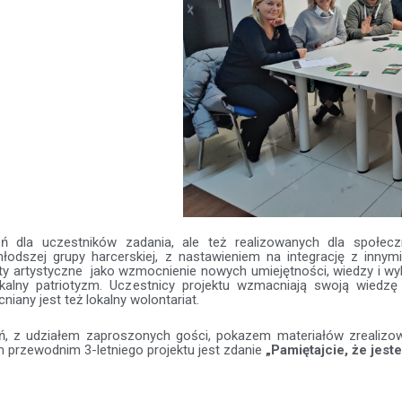
ń dla uczestników zadania, ale też realizowanych dla społecz
łodszej grupy harcerskiej, z nastawieniem na integrację z innymi
ty artystyczne jako wzmocnienie nowych umiejętności, wiedzy i w
okalny patriotyzm. Uczestnicy projektu wzmacniają swoją wiedz
any jest też lokalny wolontariat.
ń, z udziałem zaproszonych gości, pokazem materiałów zrealizow
m przewodnim 3-letniego projektu jest zdanie
„Pamiętajcie, że jes