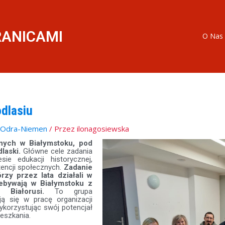
RANICAMI
O Nas
odlasiu
 Odra-Niemen
/ Przez
ilonagosiewska
znych w Białymstoku, pod
laski.
Główne cele zadania
sie edukacji historycznej,
tencji społecznych.
Zadanie
rzy przez lata działali w
zebywają w Białymstoku z
 Białorusi.
To grupa
ją się w pracę organizacji
wykorzystując swój potencjał
eszkania.