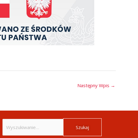
Następny Wpis
→
Szukaj
dla: