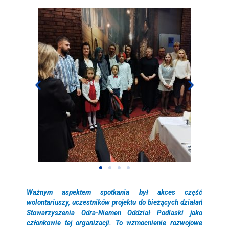
Ważnym aspektem spotkania był akces część
wolontariuszy, uczestników projektu do bieżących działań
Stowarzyszenia Odra-Niemen Oddział Podlaski jako
członkowie tej organizacji. To wzmocnienie rozwojowe