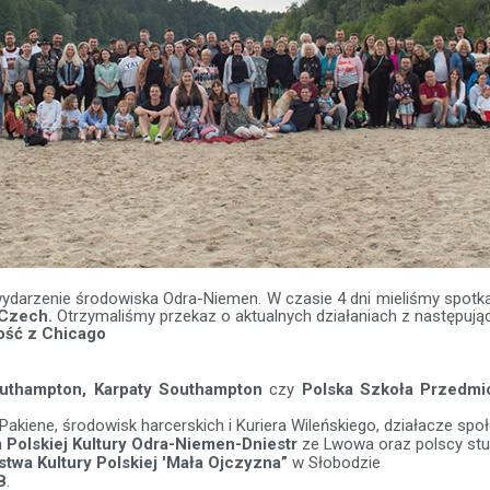
wydarzenie środowiska Odra-Niemen. W czasie 4 dni mieliśmy spotka
 Czech.
Otrzymaliśmy przekaz o aktualnych działaniach z następują
ość z Chicago
thampton, Karpaty Southampton
czy
Polska Szkoła Przedmio
 Pakiene, środowisk harcerskich i Kuriera Wileńskiego, działacze spo
 Polskiej Kultury Odra-Niemen-Dniestr
ze Lwowa oraz polscy stud
twa Kultury Polskiej 'Mała Ojczyzna”
w Słobodzie
B
.