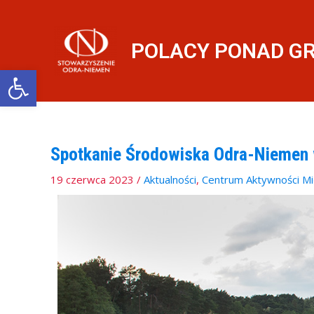
Przejdź
do
treści
POLACY PONAD G
Otwórz pasek narzędzi
Spotkanie Środowiska Odra-Niemen 
19 czerwca 2023
/
Aktualności
,
Centrum Aktywności Mi