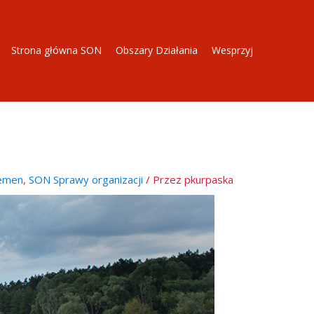
Strona główna SON
Obszary Działania
Wesprzyj
iemen
,
SON Sprawy organizacji
/ Przez
pkurpaska