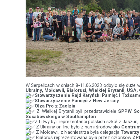
W Serpelicach w dniach 8-11.06.2023 odbyło się duże 
Ukrainy, Mołdawii, Białorusi, Wielkiej Brytanii, USA,
Stowarzyszenie Rajd Katyński Pamięć i Tożsam
Stowarzyszenie Pamięć z New Jersey
Olza Pro z Zaolzia
Z Wielkiej Brytanii byli przedstawiciele
SPPW Sou
Sosabowskiego w Southampton
Z Litwy byli reprezentanci polskich szkół z Jaszun,
Z Ukrainy on line było z nami środowisko
Centrum
Z Mołdawii, z Nadniestrza była delegacja
Towarzys
Białoruś reprezentowana była przez członków
ZP