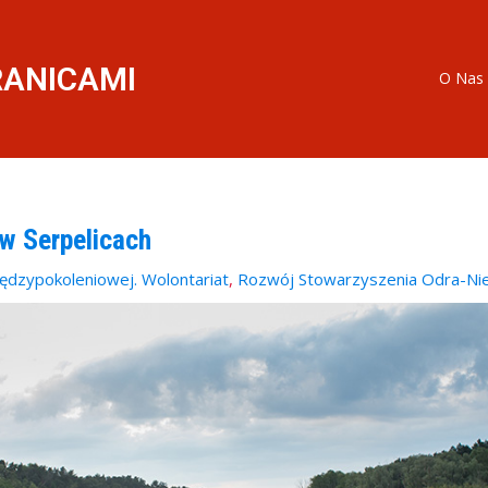
RANICAMI
O Nas
w Serpelicach
ędzypokoleniowej. Wolontariat
,
Rozwój Stowarzyszenia Odra-N