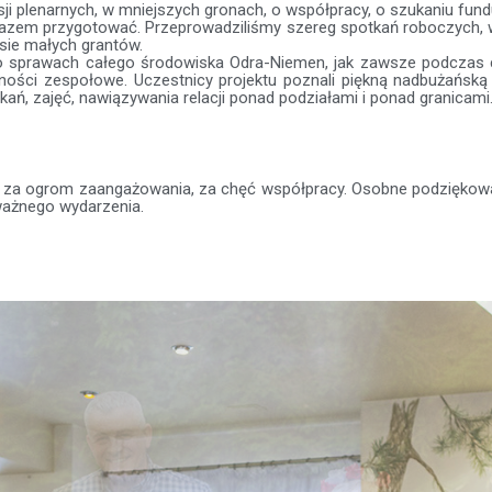
 plenarnych, w mniejszych gronach, o współpracy, o szukaniu fundus
 razem przygotować. Przeprowadziliśmy szereg spotkań roboczych, w
sie małych grantów.
o sprawach całego środowiska Odra-Niemen, jak zawsze podczas c
wności zespołowe. Uczestnicy projektu poznali piękną nadbużańską o
ń, zajęć, nawiązywania relacji ponad podziałami i ponad granicami
, za ogrom zaangażowania, za chęć współpracy. Osobne podzięko
ważnego wydarzenia.