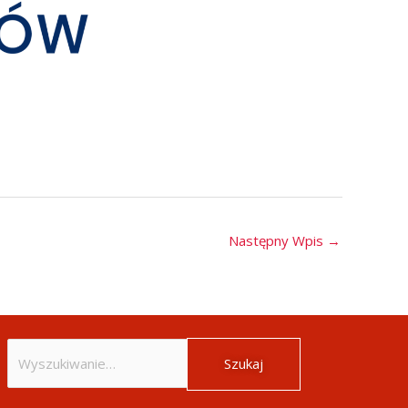
Następny Wpis
→
Szukaj
dla: