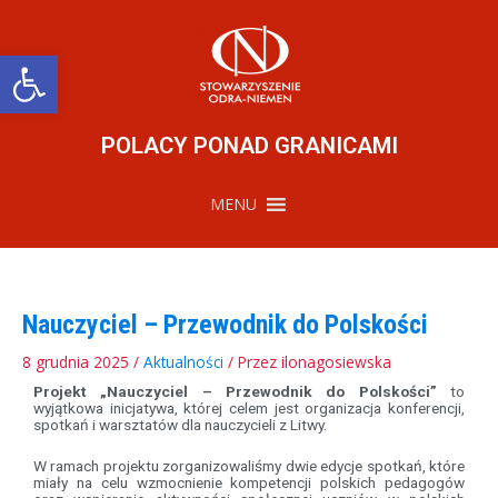
Przejdź
do
treści
Otwórz pasek narzędzi
POLACY PONAD GRANICAMI
MENU
Nauczyciel – Przewodnik do Polskości
8 grudnia 2025
/
Aktualności
/ Przez
ilonagosiewska
Projekt „Nauczyciel – Przewodnik do Polskości”
to
wyjątkowa inicjatywa, której celem jest organizacja konferencji,
spotkań i warsztatów dla nauczycieli z Litwy.
W ramach projektu zorganizowaliśmy dwie edycje spotkań, które
miały na celu wzmocnienie kompetencji polskich pedagogów