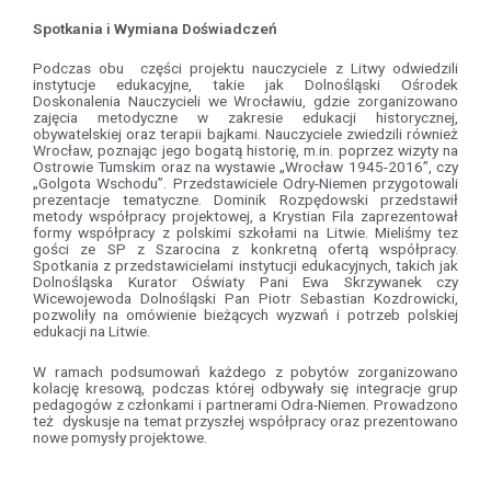
Spotkania i Wymiana Doświadczeń
Podczas obu części projektu nauczyciele z Litwy odwiedzili
instytucje edukacyjne, takie jak Dolnośląski Ośrodek
Doskonalenia Nauczycieli we Wrocławiu, gdzie zorganizowano
zajęcia metodyczne w zakresie edukacji historycznej,
obywatelskiej oraz terapii bajkami. Nauczyciele zwiedzili również
Wrocław, poznając jego bogatą historię, m.in. poprzez wizyty na
Ostrowie Tumskim oraz na wystawie „Wrocław 1945-2016”, czy
„Golgota Wschodu”. Przedstawiciele Odry-Niemen przygotowali
prezentacje tematyczne. Dominik Rozpędowski przedstawił
metody współpracy projektowej, a Krystian Fila zaprezentował
formy współpracy z polskimi szkołami na Litwie. Mieliśmy tez
gości ze SP z Szarocina z konkretną ofertą współpracy.
Spotkania z przedstawicielami instytucji edukacyjnych, takich jak
Dolnośląska Kurator Oświaty Pani Ewa Skrzywanek czy
Wicewojewoda Dolnośląski Pan Piotr Sebastian Kozdrowicki,
pozwoliły na omówienie bieżących wyzwań i potrzeb polskiej
edukacji na Litwie.
W ramach podsumowań każdego z pobytów zorganizowano
kolację kresową, podczas której odbywały się integracje grup
pedagogów z członkami i partnerami Odra-Niemen. Prowadzono
też dyskusje na temat przyszłej współpracy oraz prezentowano
nowe pomysły projektowe.