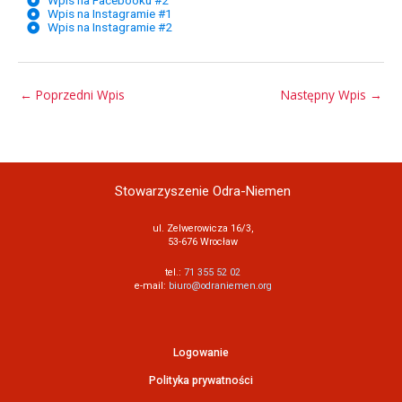
Wpis na Facebooku #2
Wpis na Instagramie #1
Wpis na Instagramie #2
←
Poprzedni Wpis
Następny Wpis
→
Stowarzyszenie Odra-Niemen
ul. Zelwerowicza 16/3,
53-676 Wrocław
tel.:
71 355 52 02
e-mail:
biuro@odraniemen.org
Logowanie
Polityka prywatności