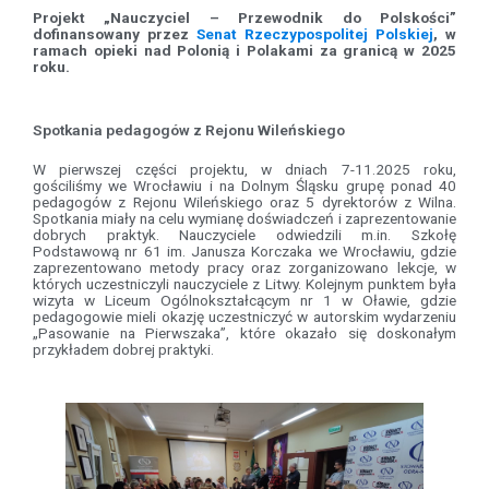
Projekt „Nauczyciel – Przewodnik do Polskości”
dofinansowany przez
Senat Rzeczypospolitej Polskiej
, w
ramach opieki nad Polonią i Polakami za granicą w 2025
roku.
Spotkania pedagogów z Rejonu Wileńskiego
W pierwszej części projektu, w dniach 7-11.2025 roku,
gościliśmy we Wrocławiu i na Dolnym Śląsku grupę ponad 40
pedagogów z Rejonu Wileńskiego oraz 5 dyrektorów z Wilna.
Spotkania miały na celu wymianę doświadczeń i zaprezentowanie
dobrych praktyk. Nauczyciele odwiedzili m.in. Szkołę
Podstawową nr 61 im. Janusza Korczaka we Wrocławiu, gdzie
zaprezentowano metody pracy oraz zorganizowano lekcje, w
których uczestniczyli nauczyciele z Litwy. Kolejnym punktem była
wizyta w Liceum Ogólnokształcącym nr 1 w Oławie, gdzie
pedagogowie mieli okazję uczestniczyć w autorskim wydarzeniu
„Pasowanie na Pierwszaka”, które okazało się doskonałym
przykładem dobrej praktyki.