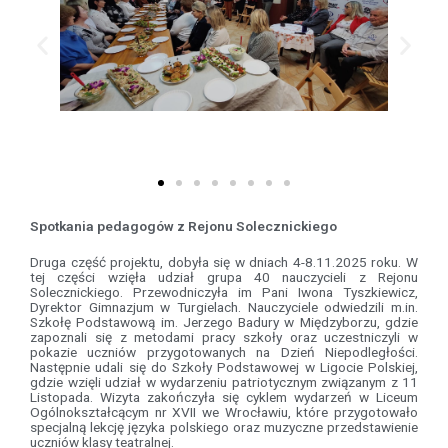
Spotkania pedagogów z Rejonu Solecznickiego
Druga część projektu, dobyła się w dniach 4-8.11.2025 roku. W
tej części wzięła udział grupa 40 nauczycieli z Rejonu
Solecznickiego. Przewodniczyła im Pani Iwona Tyszkiewicz,
Dyrektor Gimnazjum w Turgielach. Nauczyciele odwiedzili m.in.
Szkołę Podstawową im. Jerzego Badury w Międzyborzu, gdzie
zapoznali się z metodami pracy szkoły oraz uczestniczyli w
pokazie uczniów przygotowanych na Dzień Niepodległości.
Następnie udali się do Szkoły Podstawowej w Ligocie Polskiej,
gdzie wzięli udział w wydarzeniu patriotycznym związanym z 11
Listopada. Wizyta zakończyła się cyklem wydarzeń w Liceum
Ogólnokształcącym nr XVII we Wrocławiu, które przygotowało
specjalną lekcję języka polskiego oraz muzyczne przedstawienie
uczniów klasy teatralnej.