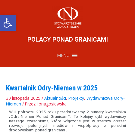
Przejdź
do
treści
Otwórz pasek narzędzi
POLACY PONAD GRANICAMI
MENU
Kwartalnik Odry-Niemen w 2025
30 listopada 2025
/
Aktualności
,
Projekty
,
Wydawnictwa Odry-
Niemen
/ Przez
ilonagosiewska
W II półroczu 2025 roku przedstawiamy 2 numery kwartalnika
„Odra-Niemen Ponad Granicami”. To kolejny cykl wydawniczy
naszego czasopisma, które włączone jest w szerszy obszar
rozwoju polonijnych mediów i współpracy z polskimi
środowiskami ponad granicami .