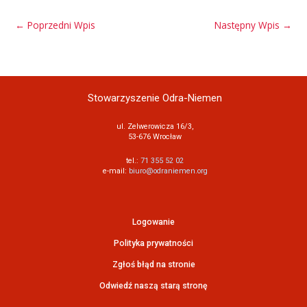
←
Poprzedni Wpis
Następny Wpis
→
Stowarzyszenie Odra-Niemen
ul. Zelwerowicza 16/3,
53-676 Wrocław
tel.:
71 355 52 02
e-mail:
biuro@odraniemen.org
Logowanie
Polityka prywatności
Zgłoś błąd na stronie
Odwiedź naszą starą stronę